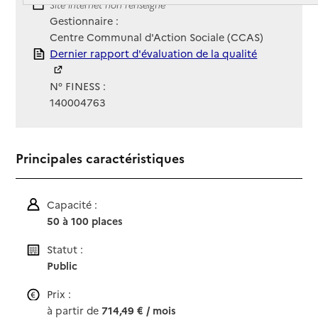
Site Internet
Site internet non renseigné
Gestionnaire :
Centre Communal d'Action Sociale (CCAS)
Rapport HAS
Dernier rapport d'évaluation de la qualité
N° FINESS :
140004763
Principales caractéristiques
Capacité :
50 à 100 places
Statut :
Public
Prix :
à partir de
714,49 € / mois