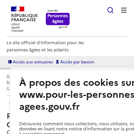
RÉPUBLIQUE
FRANÇAISE
Le site officiel d'information pour les
personnes âgées et les aidants
Accès aux annuaires
Accès par besoin
Accueil
Espace annuaire
Annuaire résidences autonomie
À propos des cookies su
Résidences autonomie par département
Calvados (14)
Caen
Résidence autonomie de la Guérinière
www.pour-les-personnes
Retour aux résultats de l'annuaire
agees.gouv.fr
Résidence autonomie de la
Guérinière
Découvrez comment nous collectons, nous utilisons, no
données en lisant notre notice d’information sur la pr
Caen, CALVADOS
à caractère personnel.