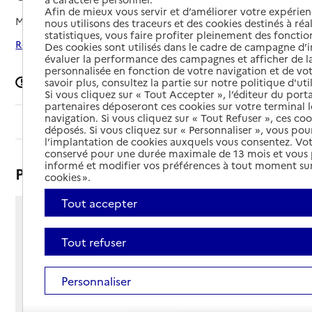
Afin de mieux vous servir et d’améliorer votre expérienc
Mis à jour le
26/05/2026
nous utilisons des traceurs et des cookies destinés à réal
statistiques, vous faire profiter pleinement des fonction
Rechercher les établissements autour de Caen
Des cookies sont utilisés dans le cadre de campagne d
évaluer la performance des campagnes et afficher de la
personnalisée en fonction de votre navigation et de vot
Signaler une erreur
savoir plus, consultez la partie sur notre politique d'uti
Si vous cliquez sur « Tout Accepter », l’éditeur du porta
partenaires déposeront ces cookies sur votre terminal l
navigation. Si vous cliquez sur « Tout Refuser », ces co
Sommaire
déposés. Si vous cliquez sur « Personnaliser », vous pou
l’implantation de cookies auxquels vous consentez. Vot
conservé pour une durée maximale de 13 mois et vous
informé et modifier vos préférences à tout moment sur
Présentation
cookies ».
Tout accepter
10 rue de la Justice
14000 - Caen
Tout refuser
Voir itinéraire
Téléphone :
Personnaliser
02 31 82 28 54
Contact
Contact