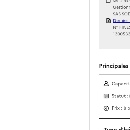
Site Int
Site inte
Gestionn
SAS SO
Rapport
Dernier 
N° FINES
130053
Principales
Capacité
Statut :
Prix :
à p
Type d’h