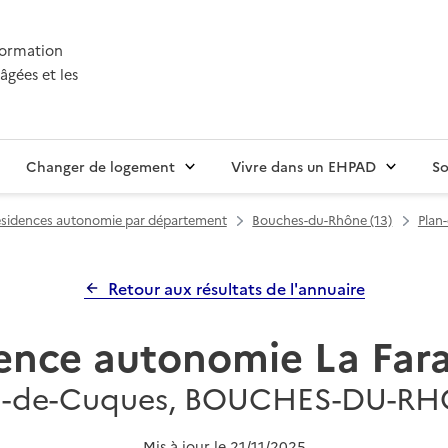
nformation
âgées et les
Changer de logement
Vivre dans un EHPAD
So
sidences autonomie par département
Bouches-du-Rhône (13)
Plan
Retour aux résultats de l'annuaire
ence autonomie La Far
n-de-Cuques, BOUCHES-DU-R
Mis à jour le
21/11/2025