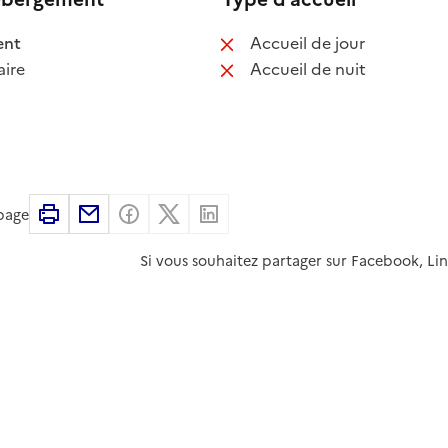
 disponible
: non disponib
ent
Accueil de jour
 non disponible
: non disponib
ire
Accueil de nuit
Imprimer
Partager par email
Partager sur Facebook
Partager sur X
Partager sur Linkedin
 page
Si vous souhaitez partager sur Facebook, Li