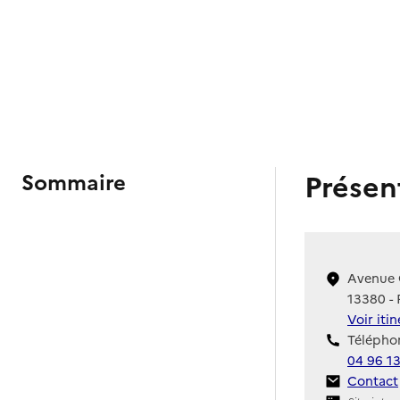
Présen
Sommaire
Avenue 
13380 - 
Voir iti
Téléphon
04 96 1
Contact
Contact