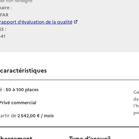
ernet
rnet non renseigné
aire :
EFAR
 HAS
rapport d'évaluation de la qualité
S :
341
 caractéristiques
 :
50 à 100 places
Ce
da
Privé commercial
l’
pr
artir de
2 542,00 € / mois
ébergement
Type d’accueil