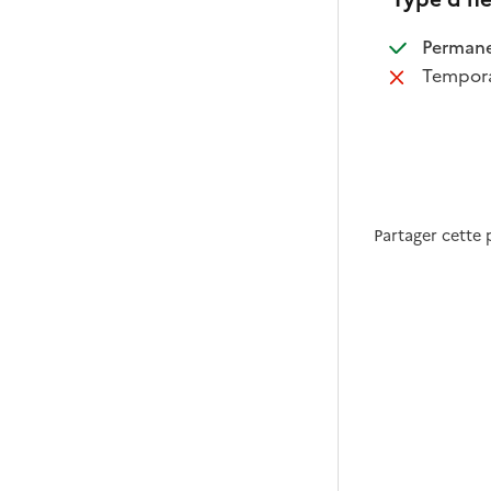
:
Perman
:
Tempora
Partager cette