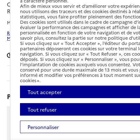
à caractère personnel.
Châteauneuf-les-Martigues, BOUCHES-DU-
Afin de mieux vous servir et d’améliorer votre expérienc
RHONE
nous utilisons des traceurs et des cookies destinés à réal
statistiques, vous faire profiter pleinement des fonction
Des cookies sont utilisés dans le cadre de campagne d
Mis à jour le
24/02/2026
évaluer la performance des campagnes et afficher de la
personnalisée en fonction de votre navigation et de vot
Rechercher les établissements autour de Châteauneuf-les-
savoir plus, consultez la partie sur notre politique d'uti
Martigues
Si vous cliquez sur « Tout Accepter », l’éditeur du porta
partenaires déposeront ces cookies sur votre terminal l
navigation. Si vous cliquez sur « Tout Refuser », ces co
Signaler une erreur
déposés. Si vous cliquez sur « Personnaliser », vous pou
l’implantation de cookies auxquels vous consentez. Vot
conservé pour une durée maximale de 13 mois et vous
Sommaire
informé et modifier vos préférences à tout moment sur
cookies ».
Tout accepter
Présentation
Tout refuser
Chemin de la Grande Bastide
13220 - Châteauneuf-les-Martigues
Personnaliser
Voir itinéraire
Téléphone :