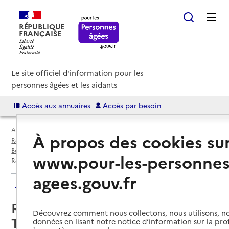
RÉPUBLIQUE
FRANÇAISE
Le site officiel d'information pour les
personnes âgées et les aidants
Accès aux annuaires
Accès par besoin
Accueil
Espace annuaire
Annuaire résidences autonomie
À propos des cookies su
Résidences autonomie par département
Bouches-du-Rhône (13)
Châteauneuf-les-Martigues
www.pour-les-personnes
Résidence autonomie Les Terrasses de l'Étang
agees.gouv.fr
Retour aux résultats de l'annuaire
Résidence autonomie Les
Découvrez comment nous collectons, nous utilisons, no
Terrasses de l'Étang
données en lisant notre notice d’information sur la pr