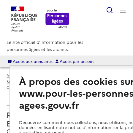
RÉPUBLIQUE
FRANÇAISE
Le site officiel d'information pour les
personnes âgées et les aidants
Accès aux annuaires
Accès par besoin
Accueil
Espace annuaire
Annuaire résidences autonomie
À propos des cookies su
Résidences autonomie par département
Aude (11)
Castelnaudary
Résidence autonomie Pierre Esteve
www.pour-les-personnes
Retour aux résultats de l'annuaire
agees.gouv.fr
Résidence autonomie Pierre
Esteve
Découvrez comment nous collectons, nous utilisons, no
données en lisant notre notice d’information sur la pr
Castelnaudary, AUDE
à caractère personnel.