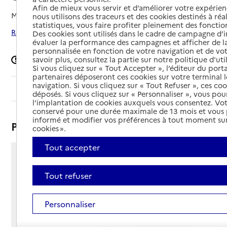
Afin de mieux vous servir et d’améliorer votre expérienc
Mis à jour le
17/10/2025
nous utilisons des traceurs et des cookies destinés à réal
statistiques, vous faire profiter pleinement des fonction
Rechercher les établissements autour de Castelnaudary
Des cookies sont utilisés dans le cadre de campagne d
évaluer la performance des campagnes et afficher de la
personnalisée en fonction de votre navigation et de vot
Signaler une erreur
savoir plus, consultez la partie sur notre politique d'uti
Si vous cliquez sur « Tout Accepter », l’éditeur du porta
partenaires déposeront ces cookies sur votre terminal l
navigation. Si vous cliquez sur « Tout Refuser », ces co
Sommaire
déposés. Si vous cliquez sur « Personnaliser », vous pou
l’implantation de cookies auxquels vous consentez. Vot
conservé pour une durée maximale de 13 mois et vous
informé et modifier vos préférences à tout moment sur
Présentation
cookies ».
Tout accepter
34 rue du général Laperrine
11400 - Castelnaudary
Tout refuser
Voir itinéraire
Téléphone :
Personnaliser
04 68 23 21 26
Contact
Contact