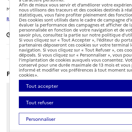
Afin de mieux vous servir et d’améliorer votre expérienc
Mis à jour le
01/09/2025
nous utilisons des traceurs et des cookies destinés à réal
statistiques, vous faire profiter pleinement des fonction
Rechercher les établissements autour de Val-Revermont
Des cookies sont utilisés dans le cadre de campagne d
évaluer la performance des campagnes et afficher de la
personnalisée en fonction de votre navigation et de vot
Signaler une erreur
savoir plus, consultez la partie sur notre politique d'uti
Si vous cliquez sur « Tout Accepter », l’éditeur du porta
partenaires déposeront ces cookies sur votre terminal l
navigation. Si vous cliquez sur « Tout Refuser », ces co
Sommaire
déposés. Si vous cliquez sur « Personnaliser », vous pou
l’implantation de cookies auxquels vous consentez. Vot
conservé pour une durée maximale de 13 mois et vous
informé et modifier vos préférences à tout moment sur
Présentation
cookies ».
Tout accepter
1 rue de Mousseron
01370 - Val-Revermont
Tout refuser
Voir itinéraire
Téléphone :
Personnaliser
06 29 64 69 66
Contact
Contact