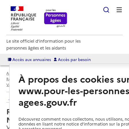
RÉPUBLIQUE
FRANÇAISE
Le site officiel d'information pour les
personnes âgées et les aidants
Accès aux annuaires
Accès par besoin
Accueil
Espace annuaire
Annuaire résidences autonomie
À propos des cookies su
Résidences autonomie par département
Ain (01)
Val-Revermont
Résidence autonomie Les Mousserons
www.pour-les-personnes
Retour aux résultats de l'annuaire
agees.gouv.fr
Résidence autonomie Les
Mousserons
Découvrez comment nous collectons, nous utilisons, no
données en lisant notre notice d’information sur la pr
Val-Revermont, AIN
à caractère personnel.