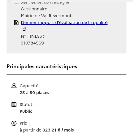
Site Internet
Site internet non renseigné
Gestionnaire :
Mairie de Val-Revermont
Rapport HAS
Dernier rapport d'évaluation de la qualité
N° FINESS :
010784569
Principales caractéristiques
Capacité :
25 à 50 places
Statut :
Public
Prix :
à partir de
323,21 € / mois