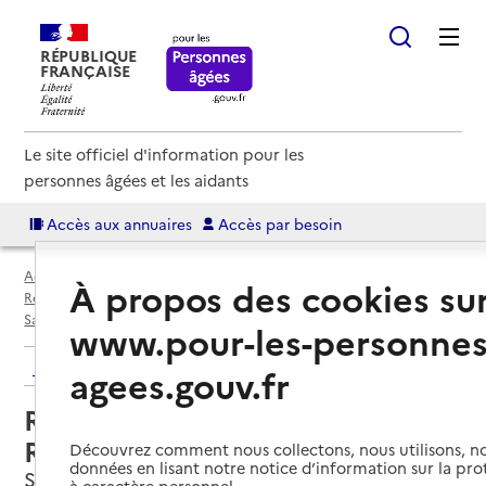
RÉPUBLIQUE
FRANÇAISE
Le site officiel d'information pour les
personnes âgées et les aidants
Accès aux annuaires
Accès par besoin
Accueil
Espace annuaire
Annuaire résidences autonomie
À propos des cookies su
Résidences autonomie par département
Ain (01)
Saint-Maurice-de-Beynost
Résidence autonomie La Roseraie
www.pour-les-personnes
Retour aux résultats de l'annuaire
agees.gouv.fr
Résidence autonomie La
Roseraie
Découvrez comment nous collectons, nous utilisons, no
données en lisant notre notice d’information sur la pr
Saint-Maurice-de-Beynost, AIN