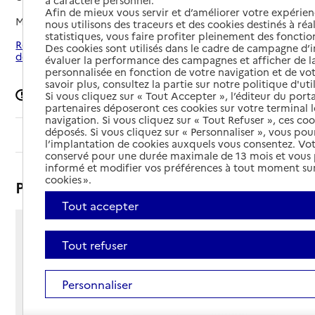
à caractère personnel.
Afin de mieux vous servir et d’améliorer votre expérienc
Mis à jour le
08/09/2024
nous utilisons des traceurs et des cookies destinés à réal
statistiques, vous faire profiter pleinement des fonction
Rechercher les établissements autour de Saint-Maurice-
Des cookies sont utilisés dans le cadre de campagne d
de-Beynost
évaluer la performance des campagnes et afficher de la
personnalisée en fonction de votre navigation et de vot
savoir plus, consultez la partie sur notre politique d'uti
Signaler une erreur
Si vous cliquez sur « Tout Accepter », l’éditeur du porta
partenaires déposeront ces cookies sur votre terminal l
navigation. Si vous cliquez sur « Tout Refuser », ces co
déposés. Si vous cliquez sur « Personnaliser », vous pou
Sommaire
l’implantation de cookies auxquels vous consentez. Vot
conservé pour une durée maximale de 13 mois et vous
informé et modifier vos préférences à tout moment sur
cookies ».
Présentation
Tout accepter
7 avenue de la Gare
Tout refuser
01700 - Saint-Maurice-de-Beynost
Voir itinéraire
Téléphone :
Personnaliser
04 78 55 17 87
Contact