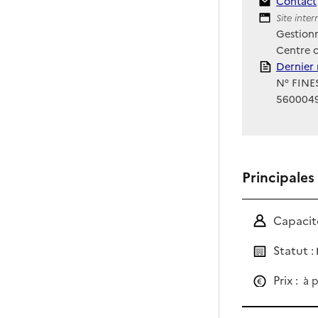
Contact
Contact
Site Int
Site inte
Gestionn
Centre 
Rapport
Dernier 
N° FINES
560004
Principales
Capacité
Statut :
Prix :
à p