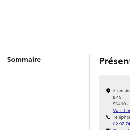
Présen
Sommaire
7 rue de
BP 9
56490 - 
Voir iti
Téléphon
02 97 7