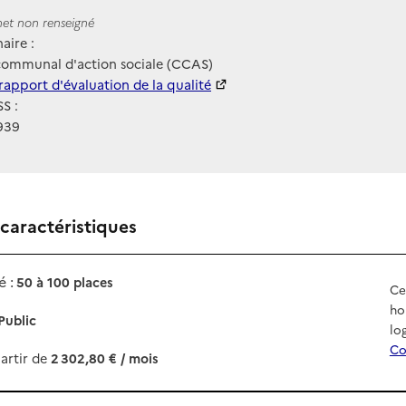
ernet
rnet non renseigné
aire :
communal d'action sociale (CCAS)
 HAS
rapport d'évaluation de la qualité
S :
939
 caractéristiques
 :
50 à 100 places
Ce
ho
Public
lo
Co
artir de
2 302,80 € / mois