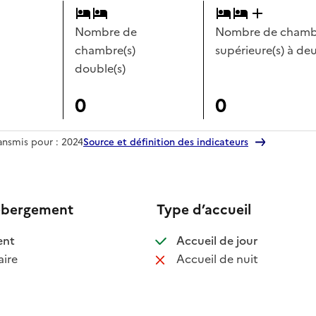
Nombre de
Nombre de chambr
chambre(s)
supérieure(s) à deu
double(s)
0
0
ransmis pour : 2024
Source et définition des indicateurs
ébergement
Type d’accueil
 disponible
: disponible
ent
Accueil de jour
 non disponible
: non disponib
ire
Accueil de nuit