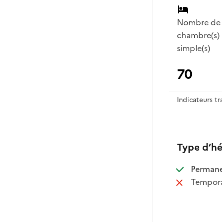
Nombre de
chambre(s)
simple(s)
70
Indicateurs t
Type d’h
:
Perman
:
Tempora