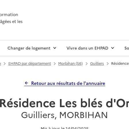
nformation
âgées et les
Changer de logement
Vivre dans un EHPAD
So
e
EHPAD par département
Morbihan (56)
Guilliers
Résidence 
Retour aux résultats de l'annuaire
Résidence Les blés d'O
Guilliers, MORBIHAN
Mis à jour le
14/04/2025