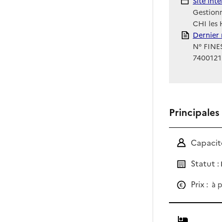
Site Int
Site int
Gestionn
CHI les
Rapport
Dernier 
N° FINES
740012
Principales
Capacité
Statut :
Prix :
à p