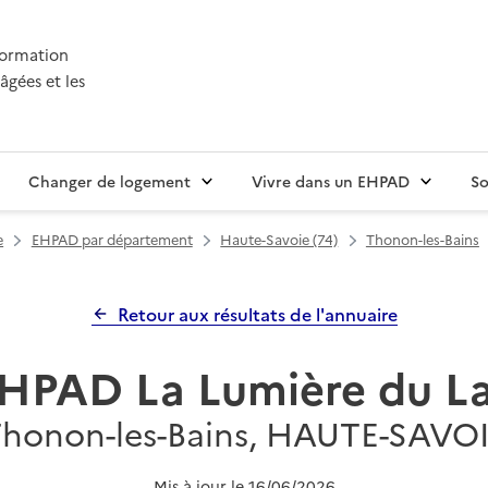
nformation
âgées et les
Changer de logement
Vivre dans un EHPAD
So
e
EHPAD par département
Haute-Savoie (74)
Thonon-les-Bains
Retour aux résultats de l'annuaire
HPAD La Lumière du L
honon-les-Bains, HAUTE-SAVO
Mis à jour le
16/06/2026