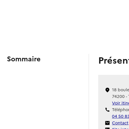
Présen
Sommaire
18 boule
74200 - 
Voir iti
Téléphon
04 50 8
Contact
Contact