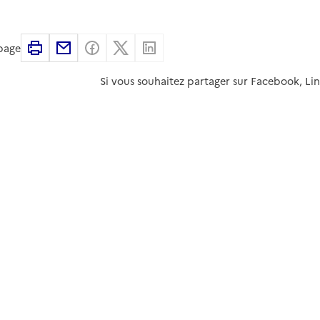
Imprimer
Partager par email
Partager sur Facebook
Partager sur X
Partager sur Linkedin
 page
Si vous souhaitez partager sur Facebook, Li