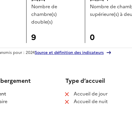
Nombre de
Nombre de chambr
chambre(s)
supérieure(s) à deu
double(s)
9
0
ransmis pour : 2024
Source et définition des indicateurs
ébergement
Type d’accueil
 disponible
: non disponib
ent
Accueil de jour
 non disponible
: non disponib
ire
Accueil de nuit