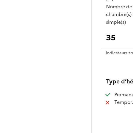
Nombre de
chambre(s)
simple(s)
35
Indicateurs t
Type d’h
:
Perman
:
Tempora