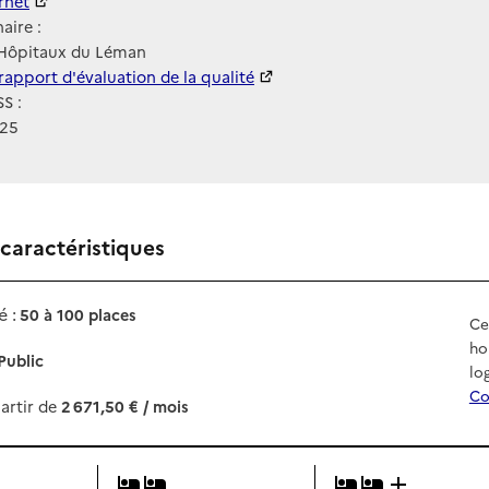
ernet
ernet
aire :
 Hôpitaux du Léman
 HAS
rapport d'évaluation de la qualité
S :
125
 caractéristiques
 :
50 à 100 places
Ce
ho
Public
lo
Co
artir de
2 671,50 € / mois