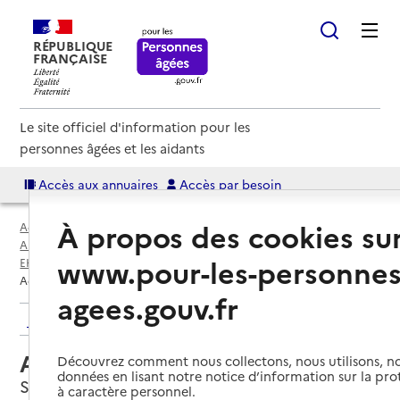
RÉPUBLIQUE
FRANÇAISE
Le site officiel d'information pour les
personnes âgées et les aidants
Accès aux annuaires
Accès par besoin
À propos des cookies su
Accueil
Espace annuaire
Annuaire EHPAD et maisons de retraite
www.pour-les-personnes
EHPAD par département
Val-D'Oise (95)
Sarcelles
Accueil jour Renée Ortin
agees.gouv.fr
Retour aux résultats de l'annuaire
Accueil jour Renée Ortin
Découvrez comment nous collectons, nous utilisons, no
données en lisant notre notice d’information sur la pr
Sarcelles, VAL-D'OISE
à caractère personnel.