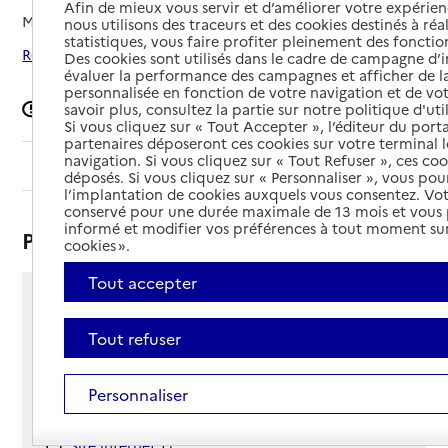
Afin de mieux vous servir et d’améliorer votre expérienc
Mis à jour le
09/03/2026
nous utilisons des traceurs et des cookies destinés à réal
statistiques, vous faire profiter pleinement des fonction
Rechercher les établissements autour de Sarcelles
Des cookies sont utilisés dans le cadre de campagne d
évaluer la performance des campagnes et afficher de la
personnalisée en fonction de votre navigation et de vot
Signaler une erreur
savoir plus, consultez la partie sur notre politique d'uti
Si vous cliquez sur « Tout Accepter », l’éditeur du porta
partenaires déposeront ces cookies sur votre terminal l
navigation. Si vous cliquez sur « Tout Refuser », ces co
Sommaire
déposés. Si vous cliquez sur « Personnaliser », vous pou
l’implantation de cookies auxquels vous consentez. Vot
conservé pour une durée maximale de 13 mois et vous
informé et modifier vos préférences à tout moment sur
Présentation
cookies ».
Tout accepter
3 boulevard Albert Camus
95200 - Sarcelles
Tout refuser
Voir itinéraire
Téléphone :
Personnaliser
01 85 46 08 41
Contact
Contact
Site Internet
Site internet