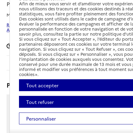
Paris 9e Arrondissement, PARIS
Afin de mieux vous servir et d’améliorer votre expérienc
nous utilisons des traceurs et des cookies destinés à réal
statistiques, vous faire profiter pleinement des fonction
Mis à jour le
08/09/2024
Des cookies sont utilisés dans le cadre de campagne d
évaluer la performance des campagnes et afficher de la
Rechercher les établissements autour de Paris 9e
personnalisée en fonction de votre navigation et de vot
Arrondissement
savoir plus, consultez la partie sur notre politique d'uti
Si vous cliquez sur « Tout Accepter », l’éditeur du porta
partenaires déposeront ces cookies sur votre terminal l
Signaler une erreur
navigation. Si vous cliquez sur « Tout Refuser », ces co
déposés. Si vous cliquez sur « Personnaliser », vous pou
l’implantation de cookies auxquels vous consentez. Vot
Sommaire
conservé pour une durée maximale de 13 mois et vous
informé et modifier vos préférences à tout moment sur
cookies ».
Présentation
Tout accepter
Tout refuser
10 rue de la Tour des Dames
75009 - Paris 9e Arrondissement
Personnaliser
Voir itinéraire
Téléphone :
01 55 32 09 35