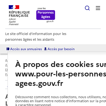
RÉPUBLIQUE
FRANÇAISE
Le site officiel d'information pour les
personnes âgées et les aidants
Accès aux annuaires
Accès par besoin
Accueil
Espace annuaire
À propos des cookies su
Annuaire EHPAD et maisons de retraite
EHPAD par département
Paris (75)
www.pour-les-personnes
Paris 9e Arrondissement
Accueil de jour Geneviève Laroque
agees.gouv.fr
Retour aux résultats de l'annuaire
Accueil de jour Geneviève
Découvrez comment nous collectons, nous utilisons, no
données en lisant notre notice d’information sur la pr
Laroque
à caractère personnel.