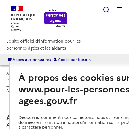
RÉPUBLIQUE
FRANÇAISE
Le site officiel d'information pour les
personnes âgées et les aidants
Accès aux annuaires
Accès par besoin
Accueil
Espace annuaire
À propos des cookies su
Annuaire EHPAD et maisons de retraite
EHPAD par département
Lot-et-Garonne (47)
Agen
www.pour-les-personnes
Accueil de jour la Clé des Sens
agees.gouv.fr
Retour aux résultats de l'annuaire
Accueil de jour la Clé des Sens
Découvrez comment nous collectons, nous utilisons, no
données en lisant notre notice d’information sur la pr
Agen, LOT-ET-GARONNE
à caractère personnel.