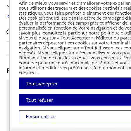
Afin de mieux vous servir et d’améliorer votre expérienc
Mis à jour le
08/09/2024
nous utilisons des traceurs et des cookies destinés à réal
statistiques, vous faire profiter pleinement des fonction
Rechercher les établissements autour de Agen
Des cookies sont utilisés dans le cadre de campagne d
évaluer la performance des campagnes et afficher de la
personnalisée en fonction de votre navigation et de vot
Signaler une erreur
savoir plus, consultez la partie sur notre politique d'uti
Si vous cliquez sur « Tout Accepter », l’éditeur du porta
partenaires déposeront ces cookies sur votre terminal l
navigation. Si vous cliquez sur « Tout Refuser », ces co
Sommaire
déposés. Si vous cliquez sur « Personnaliser », vous pou
l’implantation de cookies auxquels vous consentez. Vot
conservé pour une durée maximale de 13 mois et vous
informé et modifier vos préférences à tout moment sur
Présentation
cookies ».
Tout accepter
98 avenue Robert Schuman
47000 - Agen
Tout refuser
Voir itinéraire
Téléphone :
Personnaliser
05 53 68 43 10
Contact
Contact
Site Internet
Site internet non renseigné