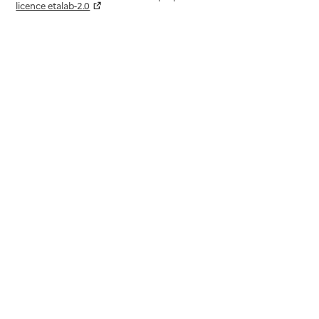
licence etalab-2.0
Paramètres sur le choix des cookies