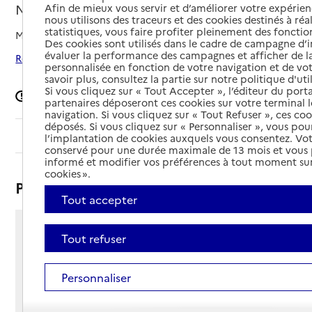
Nantes, LOIRE-ATLANTIQUE
Afin de mieux vous servir et d’améliorer votre expérienc
nous utilisons des traceurs et des cookies destinés à réal
statistiques, vous faire profiter pleinement des fonction
Mis à jour le
24/06/2026
Des cookies sont utilisés dans le cadre de campagne d
évaluer la performance des campagnes et afficher de la
Rechercher les établissements autour de Nantes
personnalisée en fonction de votre navigation et de vot
savoir plus, consultez la partie sur notre politique d'uti
Si vous cliquez sur « Tout Accepter », l’éditeur du porta
Signaler une erreur
partenaires déposeront ces cookies sur votre terminal l
navigation. Si vous cliquez sur « Tout Refuser », ces co
déposés. Si vous cliquez sur « Personnaliser », vous pou
Sommaire
l’implantation de cookies auxquels vous consentez. Vot
conservé pour une durée maximale de 13 mois et vous
informé et modifier vos préférences à tout moment sur
cookies ».
Présentation
Tout accepter
2 rue de Courson
Tout refuser
44000 - Nantes
Voir itinéraire
Personnaliser
Téléphone :
02 51 86 01 80