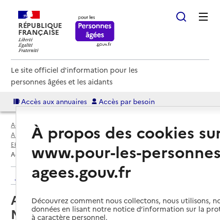
RÉPUBLIQUE
FRANÇAISE
Le site officiel d'information pour les
personnes âgées et les aidants
Accès aux annuaires
Accès par besoin
Accueil
Espace annuaire
À propos des cookies su
Annuaire EHPAD et maisons de retraite
EHPAD par département
Loire-Atlantique (44)
Nantes
www.pour-les-personnes
Accueil de jour Pavillon Madeleine Julien
agees.gouv.fr
Retour aux résultats de l'annuaire
Accueil de jour Pavillon
Découvrez comment nous collectons, nous utilisons, no
données en lisant notre notice d’information sur la pr
Madeleine Julien
à caractère personnel.