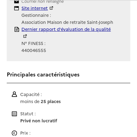
Contact
Courriel non renseigné
Site Internet
Site internet
Gestionnaire :
Association Maison de retraite Saint-Joseph
Rapport HAS
Dernier rapport d'évaluation de la qualité
N° FINESS :
440046555
Principales caractéristiques
Capacité :
moins de
25 places
Statut :
Privé non lucratif
Prix :