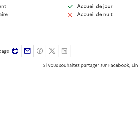
 non disponible
: disponible
ent
Accueil de jour
 non disponible
: non disponib
ire
Accueil de nuit
Imprimer
Partager par email
Partager sur Facebook
Partager sur X
Partager sur Linkedin
 page
Si vous souhaitez partager sur Facebook, Li