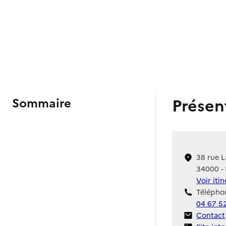
Présen
Sommaire
38 rue L
34000 - 
Voir iti
Téléphon
04 67 5
Contact
Contact