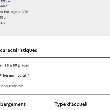
ernet
ernet
aire :
n Partage et Vie
S :
445
 caractéristiques
 :
25 à 50 places
Privé non lucratif
x non transmis
ébergement
Type d’accueil