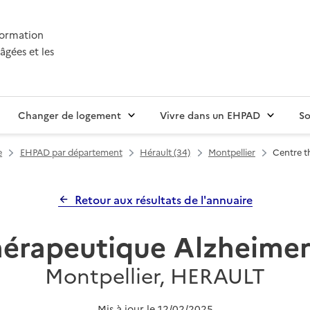
nformation
âgées et les
Changer de logement
Vivre dans un EHPAD
So
e
EHPAD par département
Hérault (34)
Montpellier
Centre t
Retour aux résultats de l'annuaire
hérapeutique Alzheimer 
Montpellier, HERAULT
Mis à jour le
12/02/2025