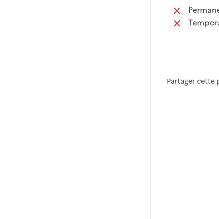
:
Perman
:
Tempora
Partager cette