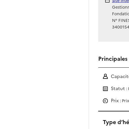
Site Int
Site int
Gestionn
Fondatio
N° FINES
340015
Principales
Capacité
Statut :
Prix :
Pri
Type d’h