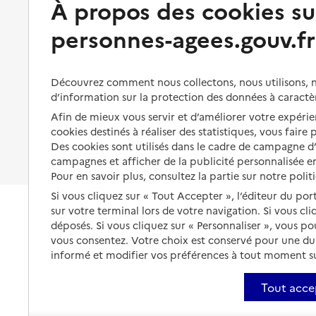
À propos des cookies su
Solutions d'accueil temporaire
santé
Partager son logement
personnes-agees.gouv.fr
Organiser à l'avance sa propre
protection
Vivre à domicile avec une
maladie ou un handicap
Les mesures de protection
Découvrez comment nous collectons, nous utilisons, no
Être hospitalisé
d’information sur la protection des données à caractè
Les obligations de la famille
Afin de mieux vous servir et d’améliorer votre expérien
Fin de vie à domicile
À qui s’adresser ?
cookies destinés à réaliser des statistiques, vous faire
Des cookies sont utilisés dans le cadre de campagne 
Les politiques du grand âge
campagnes et afficher de la publicité personnalisée en
Pour en savoir plus, consultez la partie sur notre polit
Si vous cliquez sur « Tout Accepter », l’éditeur du por
sur votre terminal lors de votre navigation. Si vous cl
déposés. Si vous cliquez sur « Personnaliser », vous p
vous consentez. Votre choix est conservé pour une d
informé et modifier vos préférences à tout moment sur
Tout acce