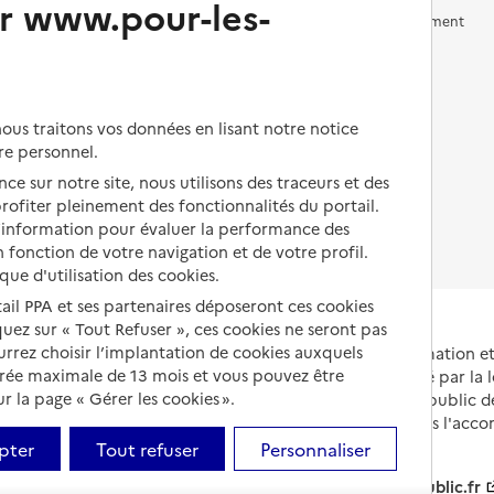
r www.pour-les-
Vivre en accueil familial
Prévention, accompagnement
et soins
Autres solutions de logement
Comprendre les prix en
EHPAD
us traitons vos données en lisant notre notice
Droits en EHPAD
re personnel.
ce sur notre site, nous utilisons des traceurs et des
Fin de vie en EHPAD
 profiter pleinement des fonctionnalités du portail.
d’information pour évaluer la performance des
 fonction de votre navigation et de votre profil.
ique d'utilisation des cookies.
tail PPA et ses partenaires déposeront ces cookies
iquez sur « Tout Refuser », ces cookies ne seront pas
ourrez choisir l’implantation de cookies auxquels
Portail national d'information 
urée maximale de 13 mois et vous pouvez être
et de leurs proches, créé par la l
 la page « Gérer les cookies ».
et animé par le Service public 
partenaires engagés dans l'acc
leurs aidants.
pter
Tout refuser
Personnaliser
info.gouv.fr
service-public.fr