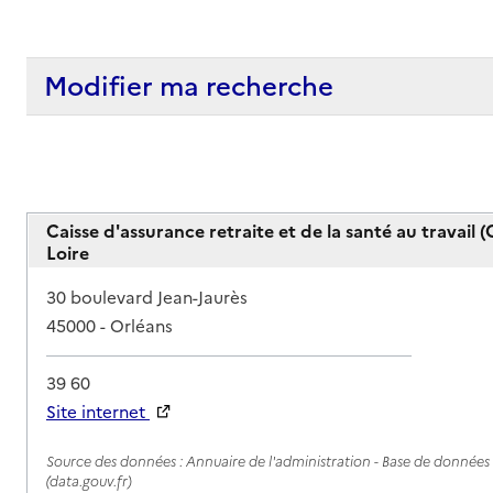
Modifier ma recherche
Caisse d'assurance retraite et de la santé au travail (C
Loire
Adresse
30 boulevard Jean-Jaurès
45000
-
Orléans
39 60
Site internet
Rapport HAS
Source des données : Annuaire de l'administration - Base de données l
(data.gouv.fr)