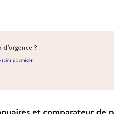
n d’urgence ?
e soins à domicile
nuaires et comparateur de p