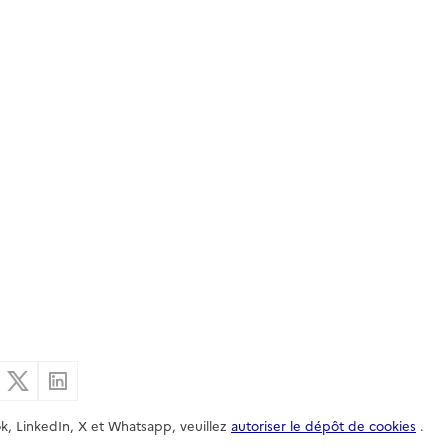
er par email
Partager sur Facebook
Partager sur X
Partager sur Linkedin
k, LinkedIn, X et Whatsapp, veuillez
autoriser le dépôt de cookies
.