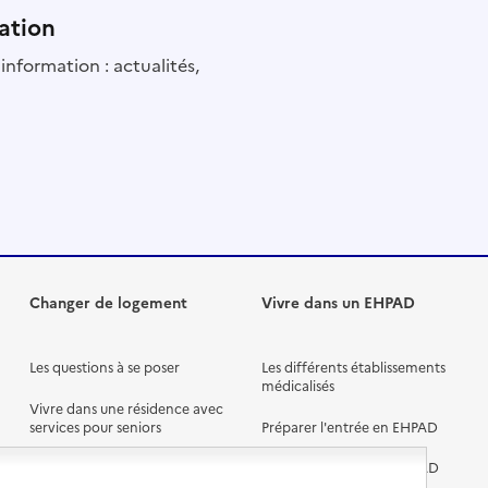
ation
information : actualités,
Changer de logement
Vivre dans un EHPAD
Les questions à se poser
Les différents établissements
médicalisés
Vivre dans une résidence avec
services pour seniors
Préparer l'entrée en EHPAD
Vivre chez un proche
Aides financières en EHPAD