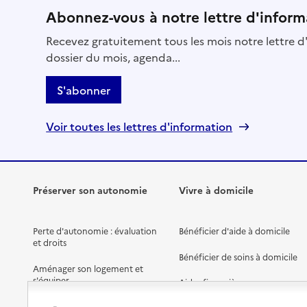
Abonnez-vous à notre lettre d'inform
Recevez gratuitement tous les mois notre lettre d'
dossier du mois, agenda...
S'abonner
Voir toutes les lettres d'information
Préserver son autonomie
Vivre à domicile
Perte d'autonomie : évaluation
Bénéficier d'aide à domicile
et droits
Bénéficier de soins à domicile
Aménager son logement et
s'équiper
Aides financières
Préserver son autonomie et sa