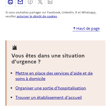
Imprimer
Partager par email
Partager sur Facebook
Partager sur X
Partager sur Linkedin
Rapport HAS
Source des données : Annuaire de l'administration - Base de
Si vous souhaitez partager sur Facebook, LinkedIn, X et Whatsapp,
données locales / Premier ministre (data.gouv.fr)
veuillez
autoriser le dépôt de cookies
.
Mis à jour le : 13/02/2026
Haut de page
Vous êtes dans une situation
d’urgence ?
Mettre en place des services d'aide et de
soins à domicile
Organiser une sortie d'hospitalisation
Trouver un établissement d'accueil