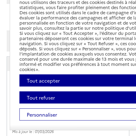
nous utilisons des traceurs et des cookies destinés à réal
statistiques, vous faire profiter pleinement des fonction
Des cookies sont utilisés dans le cadre de campagne d
Ajouter cette recherche aux favoris
évaluer la performance des campagnes et afficher de la
personnalisée en fonction de votre navigation et de vot
savoir plus, consultez la partie sur notre politique d'uti
Si vous cliquez sur « Tout Accepter », l’éditeur du porta
Afficher les résultats par:
partenaires déposeront ces cookies sur votre terminal l
navigation. Si vous cliquez sur « Tout Refuser », ces co
Mode liste
Mode carte
déposés. Si vous cliquez sur « Personnaliser », vous pou
l’implantation de cookies auxquels vous consentez. Vot
conservé pour une durée maximale de 13 mois et vous
Caisse d'allocations familiales (Caf) du Lot -
informé et modifier vos préférences à tout moment sur
accueil de Biars-sur-Cère
cookies ».
Adresse
Centre social et culturel
Tout accepter
46130
-
Biars-sur-Cère
Tout refuser
3230
Site internet
Personnaliser
Rapport HAS
Source des données : Annuaire de l'administration - Base de
données locales / Premier ministre (data.gouv.fr)
Mis à jour le : 01/03/2026