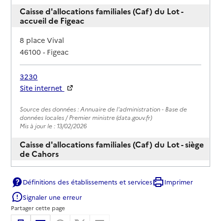
Caisse d'allocations familiales (Caf) du Lot -
accueil de Figeac
Adresse
8 place Vival
46100
-
Figeac
3230
Site internet
Rapport HAS
Source des données : Annuaire de l'administration - Base de
données locales / Premier ministre (data.gouv.fr)
Mis à jour le : 13/02/2026
Caisse d'allocations familiales (Caf) du Lot - siège
de Cahors
Adresse
304 rue Victor-Hugo
Définitions des établissements et services
Imprimer
46019
-
Cahors
Signaler une erreur
Partager cette page
3230
Site internet