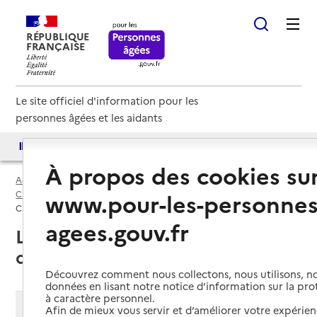
RÉPUBLIQUE
FRANÇAISE
Le site officiel d'information pour les
personnes âgées et les aidants
Accès aux annuaires
Accès par besoin
À propos des cookies su
Accueil
Espace annuaire
www.pour-les-personnes
Caisses d’allocations familiales (caf) par département
Lot (46)
Caisse d’allocations familiales (CAF)
agees.gouv.fr
Lot (46) : liste des 3 caisses
d’allocations familiales (CAF)
Découvrez comment nous collectons, nous utilisons, no
données en lisant notre notice d’information sur la pr
à caractère personnel.
Modifier ma recherche
Afin de mieux vous servir et d’améliorer votre expérienc