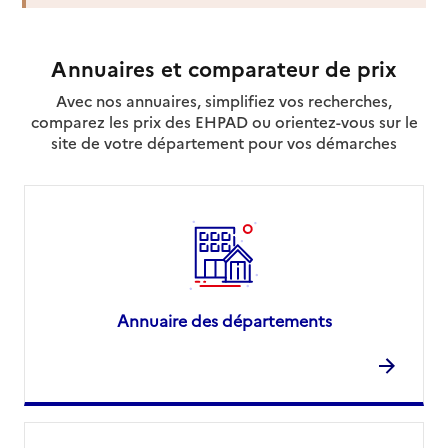
20230
-
Moriani
Annuaires et comparateur de prix
3230
Site internet
Avec nos annuaires, simplifiez vos recherches,
Rapport HAS
comparez les prix des EHPAD ou orientez-vous sur le
Source des données : Annuaire de l'administration - Base de
site de votre département pour vos démarches
données locales / Premier ministre (data.gouv.fr)
Mis à jour le : 01/04/2026
Annuaire des départements