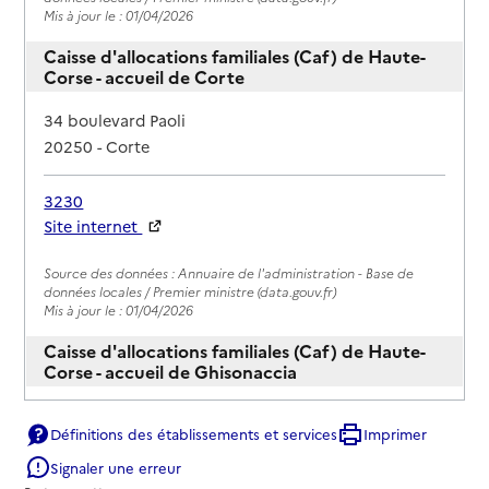
Mis à jour le : 01/04/2026
Caisse d'allocations familiales (Caf) de Haute-
Corse - accueil de Corte
Adresse
34 boulevard Paoli
20250
-
Corte
3230
Site internet
Rapport HAS
Source des données : Annuaire de l'administration - Base de
données locales / Premier ministre (data.gouv.fr)
Mis à jour le : 01/04/2026
Caisse d'allocations familiales (Caf) de Haute-
Corse - accueil de Ghisonaccia
Adresse
20240
-
Ghisonaccia
Définitions des établissements et services
Imprimer
Signaler une erreur
3230