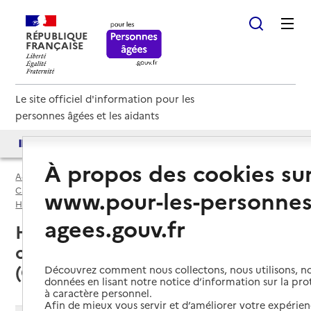
RÉPUBLIQUE
FRANÇAISE
Le site officiel d'information pour les
personnes âgées et les aidants
Accès aux annuaires
Accès par besoin
À propos des cookies su
Accueil
Espace annuaire
Caisses d’allocations familiales (caf) par département
www.pour-les-personnes
Haute-Corse (2B)
Caisse d’allocations familiales (CAF)
agees.gouv.fr
Haute-Corse (2B) : liste des 5
caisses d’allocations familiales
(CAF)
Découvrez comment nous collectons, nous utilisons, no
données en lisant notre notice d’information sur la pr
à caractère personnel.
Afin de mieux vous servir et d’améliorer votre expérienc