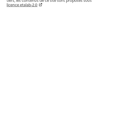
tiers, les contenus de ce site sont proposés sous
licence etalab-2.0
Paramètres sur le choix des cookies