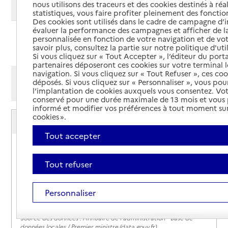
nous utilisons des traceurs et des cookies destinés à réal
Modifier ma recherche
statistiques, vous faire profiter pleinement des fonction
Des cookies sont utilisés dans le cadre de campagne d
évaluer la performance des campagnes et afficher de la
personnalisée en fonction de votre navigation et de vot
Ajouter cette recherche aux favoris
savoir plus, consultez la partie sur notre politique d'uti
Si vous cliquez sur « Tout Accepter », l’éditeur du porta
partenaires déposeront ces cookies sur votre terminal l
navigation. Si vous cliquez sur « Tout Refuser », ces co
Afficher les résultats par:
déposés. Si vous cliquez sur « Personnaliser », vous pou
Mode liste
Mode carte
l’implantation de cookies auxquels vous consentez. Vot
conservé pour une durée maximale de 13 mois et vous
informé et modifier vos préférences à tout moment sur
Caisse d'allocations familiales (Caf) de Haute-
cookies ».
Corse - accueil de Calvi
Tout accepter
Adresse
Centre Cardellu
20260
-
Calvi
Tout refuser
3230
Personnaliser
Site internet
Rapport HAS
Source des données : Annuaire de l'administration - Base de
données locales / Premier ministre (data.gouv.fr)