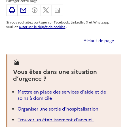
Partager cette page
Site internet
Rapport HAS
Imprimer
Partager par email
Partager sur Facebook
Partager sur X
Partager sur Linkedin
Source des données : Annuaire de l'administration - Base de
données locales / Premier ministre (data.gouv.fr)
Si vous souhaitez partager sur Facebook, LinkedIn, X et Whatsapp,
Mis à jour le : 01/04/2026
veuillez
autoriser le dépôt de cookies
.
Caisse d'allocations familiales (Caf) de Haute-
Corse - accueil de L'Île-Rousse
Haut de page
Adresse
Centre Jean Simi
20220
-
L'Île-Rousse
Vous êtes dans une situation
3230
d’urgence ?
Site internet
Rapport HAS
Source des données : Annuaire de l'administration - Base de
Mettre en place des services d'aide et de
données locales / Premier ministre (data.gouv.fr)
soins à domicile
Mis à jour le : 01/04/2026
Organiser une sortie d'hospitalisation
Caisse d'allocations familiales (Caf) de Haute-
Corse - accueil de Moriani
Trouver un établissement d'accueil
Adresse
Route de San-Nicolao