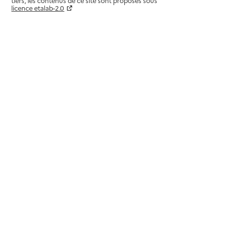
tiers, les contenus de ce site sont proposés sous
licence etalab-2.0
Paramètres sur le choix des cookies