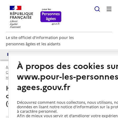
RÉPUBLIQUE
FRANÇAISE
Le site officiel d'information pour les
personnes âgées et les aidants
Accès aux annuaires
Accès par besoin
À propos des cookies su
Accueil
Espace annuaire
Caisses d’allocations familiales (caf) par département
www.pour-les-personnes
Haut-Rhin (68)
Caisse d’allocations familiales (CAF)
agees.gouv.fr
Haut-Rhin (68) : liste des 2
caisses d’allocations familiales
(CAF)
Découvrez comment nous collectons, nous utilisons, no
données en lisant notre notice d’information sur la pr
à caractère personnel.
Afin de mieux vous servir et d’améliorer votre expérienc