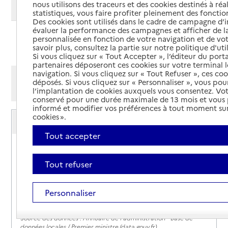
nous utilisons des traceurs et des cookies destinés à réal
Modifier ma recherche
statistiques, vous faire profiter pleinement des fonction
Des cookies sont utilisés dans le cadre de campagne d
évaluer la performance des campagnes et afficher de la
personnalisée en fonction de votre navigation et de vot
Ajouter cette recherche aux favoris
savoir plus, consultez la partie sur notre politique d'uti
Si vous cliquez sur « Tout Accepter », l’éditeur du porta
partenaires déposeront ces cookies sur votre terminal l
navigation. Si vous cliquez sur « Tout Refuser », ces co
Afficher les résultats par:
déposés. Si vous cliquez sur « Personnaliser », vous pou
Mode liste
Mode carte
l’implantation de cookies auxquels vous consentez. Vot
conservé pour une durée maximale de 13 mois et vous
informé et modifier vos préférences à tout moment sur
Caisse d'allocations familiales (Caf) du Haut-
cookies ».
Rhin - accueil de Colmar
Tout accepter
Adresse
19 boulevard du Champ de Mars
68000
-
Colmar
Tout refuser
3230
Personnaliser
Site internet
Rapport HAS
Source des données : Annuaire de l'administration - Base de
données locales / Premier ministre (data.gouv.fr)