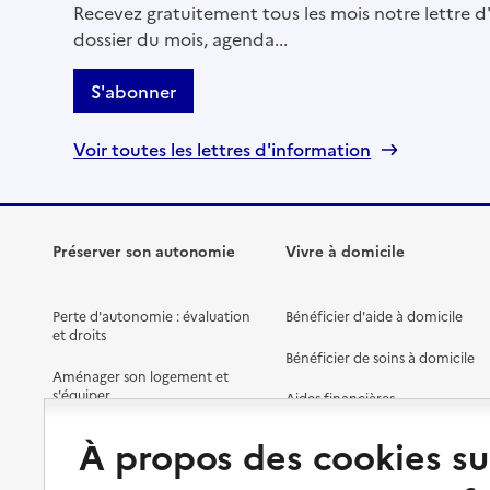
Recevez gratuitement tous les mois notre lettre d'
29440
-
Landivisiau
dossier du mois, agenda...
3230
S'abonner
Site internet
Rapport HAS
Voir toutes les lettres d'information
Source des données : Annuaire de l'administration - Base de données l
(data.gouv.fr)
Mis à jour le : 01/03/2026
Caisse d'allocations familiales (Caf) du Finistère - ac
Préserver son autonomie
Vivre à domicile
Adresse
Centre socio-culturel
29260
-
Lesneven
Perte d'autonomie : évaluation
Bénéficier d'aide à domicile
et droits
Bénéficier de soins à domicile
3230
Aménager son logement et
Site internet
s'équiper
Aides financières
Rapport HAS
Préserver son autonomie et sa
Source des données : Annuaire de l'administration - Base de données l
Solutions d'accueil temporaire
À propos des cookies su
santé
(data.gouv.fr)
Mis à jour le : 01/03/2026
Partager son logement