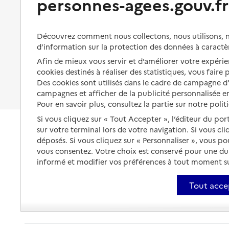
personnes-agees.gouv.fr
Organiser à l'avance sa propre
protection
Caisse d'allocations familiales (Caf) du Finistère - acc
Vivre à domicile avec une
maladie ou un handicap
Les mesures de protection
Adresse
36 rue de Brest
Découvrez comment nous collectons, nous utilisons, no
Être hospitalisé
d’information sur la protection des données à caractè
29600
-
Morlaix
Les obligations de la famille
Afin de mieux vous servir et d’améliorer votre expérien
Fin de vie à domicile
À qui s’adresser ?
cookies destinés à réaliser des statistiques, vous faire
3230
Des cookies sont utilisés dans le cadre de campagne 
Site internet
Les politiques du grand âge
campagnes et afficher de la publicité personnalisée en
Rapport HAS
Pour en savoir plus, consultez la partie sur notre polit
Source des données : Annuaire de l'administration - Base de données l
Si vous cliquez sur « Tout Accepter », l’éditeur du por
(data.gouv.fr)
sur votre terminal lors de votre navigation. Si vous cl
Mis à jour le : 09/02/2026
déposés. Si vous cliquez sur « Personnaliser », vous p
Caisse d'allocations familiales (Caf) du Finistère - ac
vous consentez. Votre choix est conservé pour une d
informé et modifier vos préférences à tout moment sur
Adresse
Rue du Petit-train
29120
-
Pont-l'Abbé
Tout acce
3230
Site internet