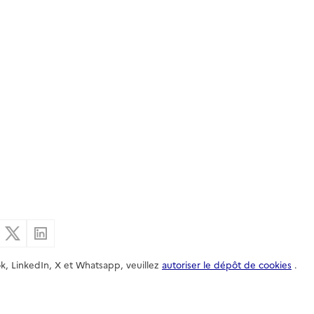
er par email
Partager sur Facebook
Partager sur X
Partager sur Linkedin
k, LinkedIn, X et Whatsapp, veuillez
autoriser le dépôt de cookies
.