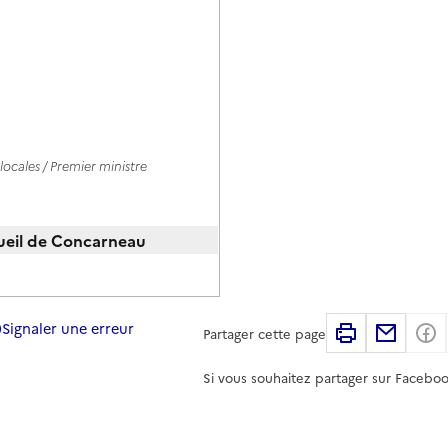
ocales / Premier ministre
ccueil de Concarneau
Signaler une erreur
Imprimer
Partag
Partager cette page
Si vous souhaitez partager sur Faceboo
ocales / Premier ministre