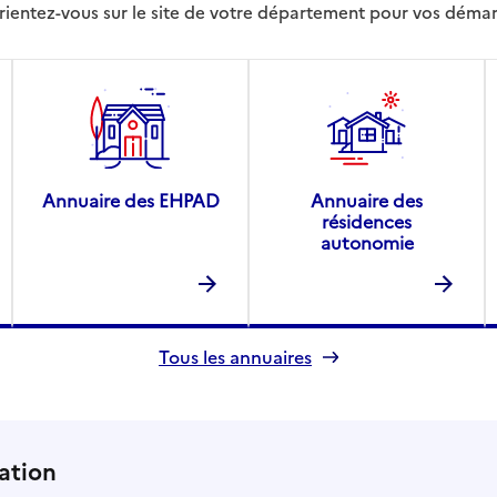
rientez-vous sur le site de votre département pour vos déma
ocales / Premier ministre
ccueil de Landerneau
Annuaire des EHPAD
Annuaire des
résidences
autonomie
Tous les annuaires
ocales / Premier ministre
ueil de Landivisiau
ation