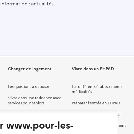
information : actualités,
ocales / Premier ministre
cueil de Lesneven
Changer de logement
Vivre dans un EHPAD
Les questions à se poser
Les différents établissements
médicalisés
Vivre dans une résidence avec
services pour seniors
Préparer l'entrée en EHPAD
Vivre chez un proche
Aides financières en EHPAD
ocales / Premier ministre
r www.pour-les-
Vivre en accueil familial
Prévention, accompagnement
et soins