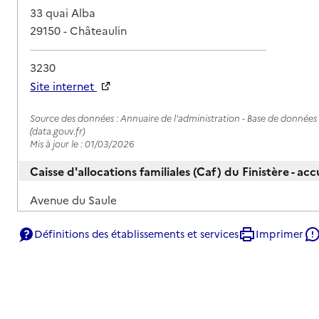
Adresse
33 quai Alba
29150
-
Châteaulin
3230
Site internet
Rapport HAS
Source des données : Annuaire de l'administration - Base de données l
(data.gouv.fr)
Mis à jour le : 01/03/2026
Caisse d'allocations familiales (Caf) du Finistère - a
Adresse
Avenue du Saule
29900
-
Concarneau
Définitions des établissements et services
Imprimer
3230
Site internet
Rapport HAS
Source des données : Annuaire de l'administration - Base de données l
(data.gouv.fr)