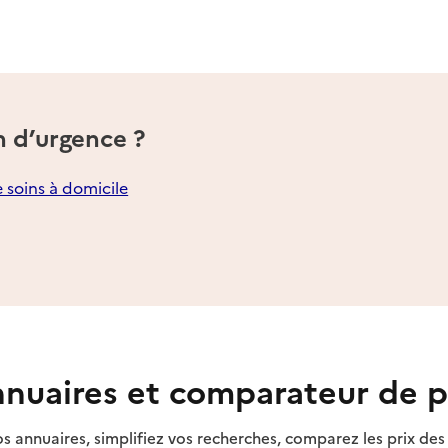
cueil de Crozon
n d’urgence ?
e soins à domicile
ocales / Premier ministre
ccueil de Douarnenez
nuaires et comparateur de p
s annuaires, simplifiez vos recherches, comparez les prix d