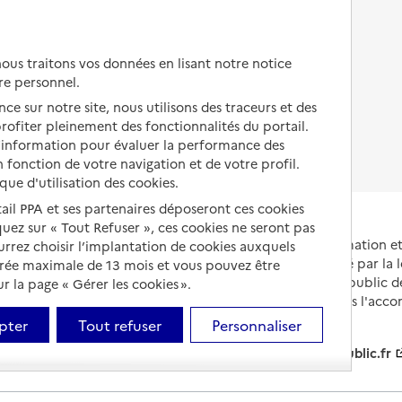
Autres solutions de logement
ueil de Morlaix
Comprendre les prix en
EHPAD
us traitons vos données en lisant notre notice
Droits en EHPAD
re personnel.
ce sur notre site, nous utilisons des traceurs et des
Fin de vie en EHPAD
 profiter pleinement des fonctionnalités du portail.
d’information pour évaluer la performance des
 fonction de votre navigation et de votre profil.
ique d'utilisation des cookies.
ocales / Premier ministre
tail PPA et ses partenaires déposeront ces cookies
iquez sur « Tout Refuser », ces cookies ne seront pas
Portail national d'information 
ourrez choisir l’implantation de cookies auxquels
cueil de Pont-l'Abbé
et de leurs proches, créé par la l
urée maximale de 13 mois et vous pouvez être
et animé par le Service public 
 la page « Gérer les cookies ».
partenaires engagés dans l'acc
leurs aidants.
pter
Tout refuser
Personnaliser
info.gouv.fr
service-public.fr