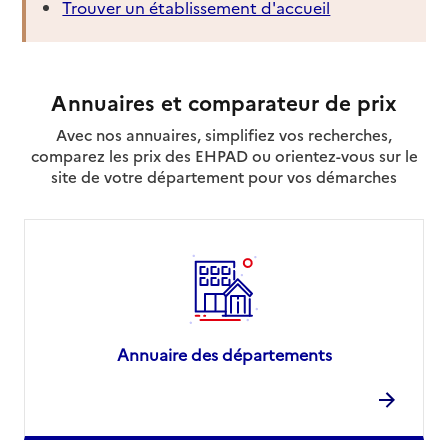
Trouver un établissement d'accueil
Adresse
1 Avenue de Flandre
75019
-
Paris 19
0321794848
Annuaires et comparateur de prix
Contact
Avec nos annuaires, simplifiez vos recherches,
Site internet
comparez les prix des EHPAD ou orientez-vous sur le
Rapport HAS
site de votre département pour vos démarches
Source des données : Ma Boussole Aidants
Aicoute
Adresse
13b Avenue de la Motte-Picquet
75007
-
Paris 07
0619785623
Annuaire des départements
Contact
Site internet
Rapport HAS
Source des données : Ma Boussole Aidants