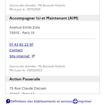
Source des données : Ma Boussole Aidants
Mis à jour le : 01/11/2024
Accompagner Ici et Maintenant (AIM)
Adresse
Avenue Emile Zola
75015
-
Paris 15
01 43 92 22 97
Contact
Site internet
Rapport HAS
Source des données : Ma Boussole Aidants
Mis à jour le : 23/03/2023
Action Passeraile
Adresse
75 Rue Claude Decaen
75012
-
Paris 12
Définitions des établissements et services
Imprimer