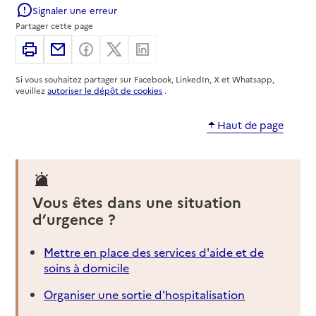
01 43 41 70 67
Signaler une erreur
Contact
Partager cette page
Site internet
Imprimer
Partager par email
Partager sur Facebook
Partager sur X
Partager sur Linkedin
Rapport HAS
Source des données : Ma Boussole Aidants
Mis à jour le : 20/10/2021
Si vous souhaitez partager sur Facebook, LinkedIn, X et Whatsapp,
veuillez
autoriser le dépôt de cookies
.
AFM Téléthon
Haut de page
Adresse
47 Boulevard de l'Hôpital
75013
-
Paris 13
0800353637
Vous êtes dans une situation
Contact
d’urgence ?
Site internet
Rapport HAS
Source des données : Ma Boussole Aidants
Mettre en place des services d'aide et de
Mis à jour le : 01/04/2026
soins à domicile
Agence Nationale pour la Garantie des Droits
Organiser une sortie d'hospitalisation
des Mineurs (ANGDM)