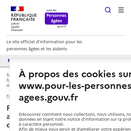
RÉPUBLIQUE
FRANÇAISE
Le site officiel d'information pour les
personnes âgées et les aidants
Accès aux annuaires
Accès par besoin
À propos des cookies su
Accueil
Espace annuaire
Associations de parents d'usagers, de familles, de soutien par
www.pour-les-personnes
département
agees.gouv.fr
Paris (75)
Association de parents d'usagers, de familles, de soutien
Paris (75) : liste des 162
associations de parents
Découvrez comment nous collectons, nous utilisons, no
données en lisant notre notice d’information sur la pr
d'usagers, de familles, de soutien
à caractère personnel.
Afin de mieux vous servir et d’améliorer votre expérienc