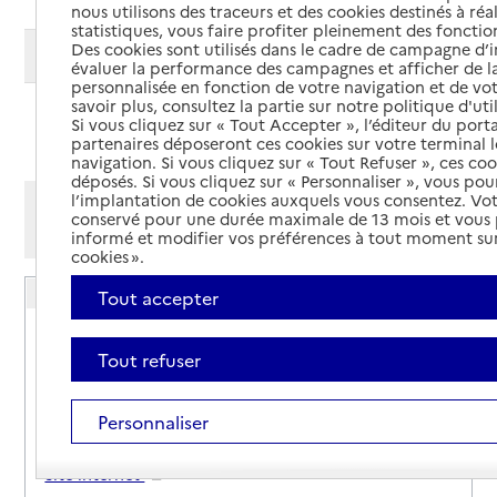
nous utilisons des traceurs et des cookies destinés à réal
statistiques, vous faire profiter pleinement des fonction
Des cookies sont utilisés dans le cadre de campagne d
Modifier ma recherche
évaluer la performance des campagnes et afficher de la
personnalisée en fonction de votre navigation et de vot
savoir plus, consultez la partie sur notre politique d'uti
Ajouter cette recherche aux favoris
Si vous cliquez sur « Tout Accepter », l’éditeur du porta
partenaires déposeront ces cookies sur votre terminal l
navigation. Si vous cliquez sur « Tout Refuser », ces co
déposés. Si vous cliquez sur « Personnaliser », vous pou
l’implantation de cookies auxquels vous consentez. Vot
Afficher les résultats par:
conservé pour une durée maximale de 13 mois et vous
Mode liste
Mode carte
informé et modifier vos préférences à tout moment sur
cookies ».
A.C.C. (Association Cités Caritas) (ACSC)
Tout accepter
Adresse
72 Rue Orfila
Tout refuser
75020
-
Paris 20
0158700920
Personnaliser
Contact
Site internet
Rapport HAS