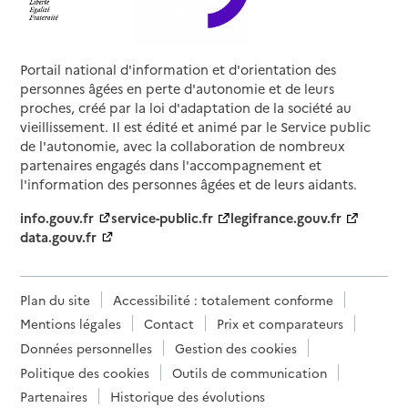
Association Action Handicap France
Adresse
Portail national d'information et d'orientation des
32 Rue des Cinq Diamants
personnes âgées en perte d'autonomie et de leurs
75013
-
Paris 13
proches, créé par la loi d'adaptation de la société au
vieillissement. Il est édité et animé par le Service public
06 65 34 58 35
de l'autonomie, avec la collaboration de nombreux
Contact
partenaires engagés dans l'accompagnement et
Site internet
l'information des personnes âgées et de leurs aidants.
Rapport HAS
info.gouv.fr
service-public.fr
legifrance.gouv.fr
Source des données : Ma Boussole Aidants
data.gouv.fr
Mis à jour le : 31/12/2024
Association Addictions France
Plan du site
Accessibilité : totalement conforme
Adresse
20 Rue Saint-Fiacre
Mentions légales
Contact
Prix et comparateurs
75002
-
Paris 02
Données personnelles
Gestion des cookies
Politique des cookies
Outils de communication
0142335104
Contact
Partenaires
Historique des évolutions