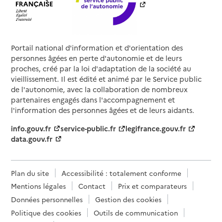
Rapport HAS
Source des données : Ma Boussole Aidants
Mis à jour le : 26/02/2025
Espace Ligue Contre le Cancer de Pontivy
Portail national d'information et d'orientation des
Adresse
6 Quai Plessis Bât.H
personnes âgées en perte d'autonomie et de leurs
proches, créé par la loi d'adaptation de la société au
56300
-
Pontivy
vieillissement. Il est édité et animé par le Service public
de l'autonomie, avec la collaboration de nombreux
02 97 07 06 46
partenaires engagés dans l'accompagnement et
Contact
l'information des personnes âgées et de leurs aidants.
Site internet
info.gouv.fr
service-public.fr
legifrance.gouv.fr
Rapport HAS
data.gouv.fr
Source des données : Ma Boussole Aidants
Mis à jour le : 26/02/2025
France Alzheimer Morbihan
Plan du site
Accessibilité : totalement conforme
Adresse
Mentions légales
Contact
Prix et comparateurs
14 Rue Francois Tanguy Prigent
56890
-
Saint-Avé
Données personnelles
Gestion des cookies
Politique des cookies
Outils de communication