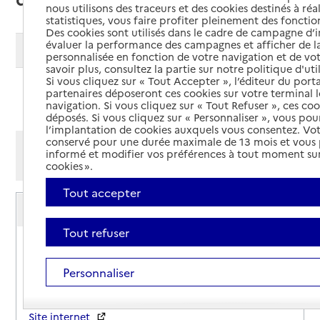
nous utilisons des traceurs et des cookies destinés à réal
statistiques, vous faire profiter pleinement des fonction
Des cookies sont utilisés dans le cadre de campagne d
évaluer la performance des campagnes et afficher de la
Modifier ma recherche
personnalisée en fonction de votre navigation et de vot
savoir plus, consultez la partie sur notre politique d'uti
Si vous cliquez sur « Tout Accepter », l’éditeur du porta
partenaires déposeront ces cookies sur votre terminal l
Ajouter cette recherche aux favoris
navigation. Si vous cliquez sur « Tout Refuser », ces co
déposés. Si vous cliquez sur « Personnaliser », vous pou
l’implantation de cookies auxquels vous consentez. Vot
conservé pour une durée maximale de 13 mois et vous
Afficher les résultats par:
informé et modifier vos préférences à tout moment sur
Mode liste
Mode carte
cookies ».
Tout accepter
Apaiser S&C (Apaiser la Syringomyélie et le
Chiari)
Tout refuser
Adresse
52 Rue César
56100
-
Lorient
Personnaliser
Contact
Site internet