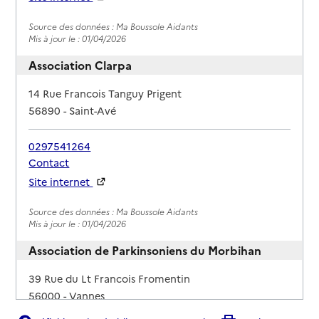
Rapport HAS
Source des données : Ma Boussole Aidants
Mis à jour le : 01/04/2026
Association Clarpa
Adresse
14 Rue Francois Tanguy Prigent
56890
-
Saint-Avé
0297541264
Contact
Site internet
Rapport HAS
Source des données : Ma Boussole Aidants
Mis à jour le : 01/04/2026
Association de Parkinsoniens du Morbihan
Adresse
39 Rue du Lt Francois Fromentin
56000
-
Vannes