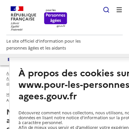
RÉPUBLIQUE
FRANÇAISE
Le site officiel d'information pour les
personnes âgées et les aidants
Accès aux annuaires
Accès par besoin
À propos des cookies su
Accueil
Espace annuaire
Associations de parents d'usagers, de familles, de soutien par
www.pour-les-personnes
département
agees.gouv.fr
Morbihan (56)
Association de parents d'usagers, de familles, de soutien
Morbihan (56) : liste des 28
Découvrez comment nous collectons, nous utilisons, no
données en lisant notre notice d’information sur la pr
associations de parents
à caractère personnel.
d'usagers, de familles, de soutien
Afin de mieux vous servir et d’améliorer votre expérienc