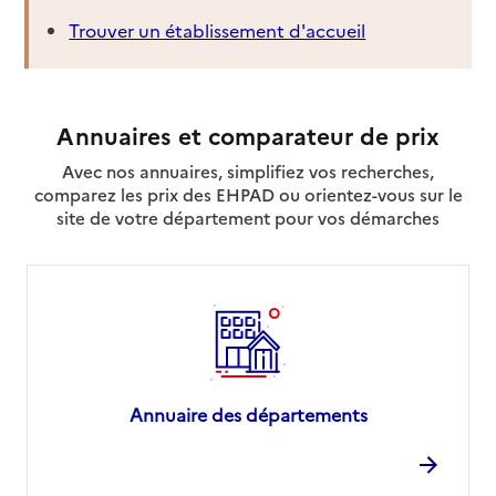
Association des Familles d'Accueil du Morbihan
Trouver un établissement d'accueil
(AFA 56)
Adresse
3 Rue des Lilas
56100
-
Lorient
Annuaires et comparateur de prix
02 97 83 35 38
Avec nos annuaires, simplifiez vos recherches,
Site internet
comparez les prix des EHPAD ou orientez-vous sur le
Rapport HAS
site de votre département pour vos démarches
Source des données : Ma Boussole Aidants
Mis à jour le : 12/10/2023
Association des Sourds du Morbihan (ASM56)
Adresse
Lotissement de la Chartreuse
56400
-
Brech
Annuaire des départements
Contact
Site internet
Rapport HAS