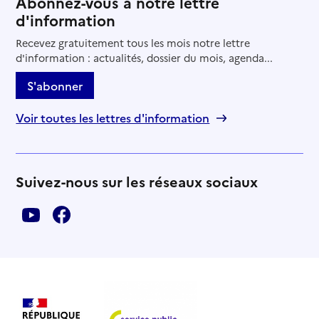
Abonnez-vous à notre lettre
Entr'aide dans la maison
d'information
Adresse
9 Rue des Dames
Recevez gratuitement tous les mois notre lettre
56290
-
Port-Louis
d'information : actualités, dossier du mois, agenda...
06 64 90 69 93
S'abonner
Contact
Voir toutes les lettres d'information
Site internet
Rapport HAS
Source des données : Ma Boussole Aidants
Mis à jour le : 09/09/2025
Suivez-nous sur les réseaux sociaux
Espace Ligue Contre le Cancer de Lorient
Adresse
11 rue Victor Massé
56100
-
Lorient
02 97 89 76 96
Contact
Site internet