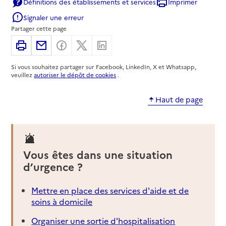
Définitions des établissements et services
Imprimer
02 97 45 07 47
Signaler une erreur
Contact
Partager cette page
Site internet
Rapport HAS
Imprimer
Partager par email
Partager sur Facebook
Partager sur X
Partager sur Linkedin
Source des données : Ma Boussole Aidants
Mis à jour le : 26/09/2025
Si vous souhaitez partager sur Facebook, LinkedIn, X et Whatsapp,
veuillez
autoriser le dépôt de cookies
.
Association des Accidentés de la Vie (FNATH)
Groupement Interdépartemental Morbihan
Haut de page
Finistère Loire-Atlantique
Adresse
5 Rue maître Pierre Esvelin
56100
-
Lorient
Vous êtes dans une situation
02 97 64 30 04
d’urgence ?
Contact
Site internet
Mettre en place des services d'aide et de
Rapport HAS
soins à domicile
Source des données : Ma Boussole Aidants
Mis à jour le : 14/06/2023
Organiser une sortie d'hospitalisation