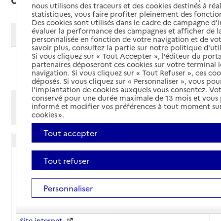
nous utilisons des traceurs et des cookies destinés à réal
statistiques, vous faire profiter pleinement des fonction
Des cookies sont utilisés dans le cadre de campagne d
évaluer la performance des campagnes et afficher de la
Modifier ma recherche
personnalisée en fonction de votre navigation et de vot
savoir plus, consultez la partie sur notre politique d'uti
Si vous cliquez sur « Tout Accepter », l’éditeur du porta
partenaires déposeront ces cookies sur votre terminal l
Ajouter cette recherche aux favoris
navigation. Si vous cliquez sur « Tout Refuser », ces co
déposés. Si vous cliquez sur « Personnaliser », vous pou
l’implantation de cookies auxquels vous consentez. Vot
conservé pour une durée maximale de 13 mois et vous
Afficher les résultats par:
informé et modifier vos préférences à tout moment sur
Mode liste
Mode carte
cookies ».
Tout accepter
Accompagnement Soutien Présence (ASP 23)
Adresse
22 Avenue Charles de Gaulle
Tout refuser
23000
-
Guéret
Personnaliser
06 43 89 62 61
Contact
Site internet