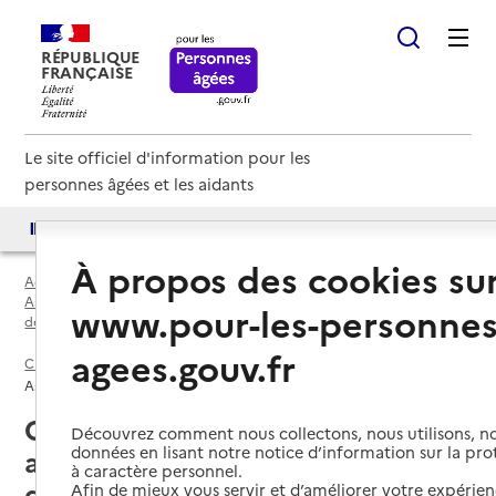
RÉPUBLIQUE
FRANÇAISE
Le site officiel d'information pour les
personnes âgées et les aidants
Accès aux annuaires
Accès par besoin
À propos des cookies su
Accueil
Espace annuaire
Associations de parents d'usagers, de familles, de soutien par
www.pour-les-personnes
département
agees.gouv.fr
Creuse (23)
Association de parents d'usagers, de familles, de soutien
Creuse (23) : liste des 5
Découvrez comment nous collectons, nous utilisons, no
données en lisant notre notice d’information sur la pr
associations de parents
à caractère personnel.
d'usagers, de familles, de soutien
Afin de mieux vous servir et d’améliorer votre expérienc