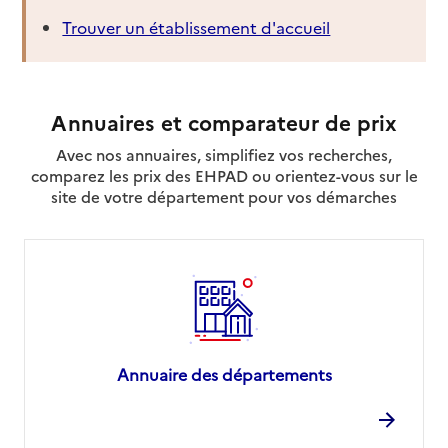
Trouver un établissement d'accueil
Adresse
1 Rue Martinet
23000
-
Guéret
05 55 52 44 87
Annuaires et comparateur de prix
Contact
Avec nos annuaires, simplifiez vos recherches,
Site internet
comparez les prix des EHPAD ou orientez-vous sur le
Rapport HAS
site de votre département pour vos démarches
Source des données : Ma Boussole Aidants
Mis à jour le : 23/07/2025
Annuaire des départements