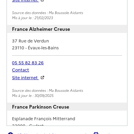
Rapport HAS
Source des données : Ma Boussole Aidants
Mis à jour le : 21/02/2023
France Alzheimer Creuse
Adresse
37 Rue de Verdun
23110
-
Évaux-les-Bains
05 55 82 83 26
Contact
Site internet
Rapport HAS
Source des données : Ma Boussole Aidants
Mis à jour le : 30/09/2025
France Parkinson Creuse
Adresse
Esplanade François Mitterrand
23000
-
Guéret