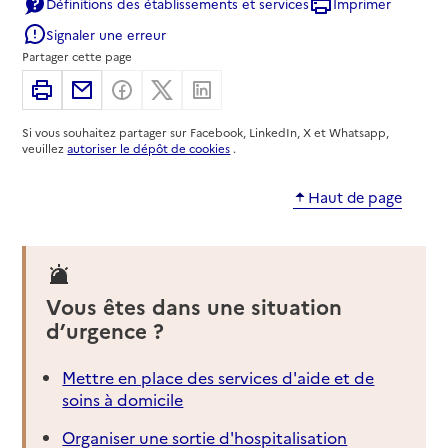
Définitions des établissements et services
Imprimer
06 65 48 42 23
Signaler une erreur
Contact
Partager cette page
Site internet
Imprimer
Partager par email
Partager sur Facebook
Partager sur X
Partager sur Linkedin
Rapport HAS
Source des données : Ma Boussole Aidants
Mis à jour le : 26/09/2025
Si vous souhaitez partager sur Facebook, LinkedIn, X et Whatsapp,
veuillez
autoriser le dépôt de cookies
.
Ligue Contre le Cancer - Comité de la Creuse
Haut de page
Adresse
1 Rue Martinet
23000
-
Guéret
05 55 52 44 87
Vous êtes dans une situation
Contact
d’urgence ?
Site internet
Rapport HAS
Source des données : Ma Boussole Aidants
Mettre en place des services d'aide et de
Mis à jour le : 06/06/2025
soins à domicile
SOS Soins de support de la Creuse - Ligue
Organiser une sortie d'hospitalisation
Contre le Cancer