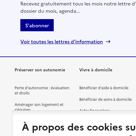
Recevez gratuitement tous les mois notre lettre d'
Adresse
20 Impasse de la Valenceaude
dossier du mois, agenda...
16160
-
Gond-Pontouvre
S'abonner
06 22 61 80 62
Contact
Voir toutes les lettres d'information
Site internet
Rapport HAS
Source des données : Ma Boussole Aidants
Mis à jour le : 20/09/2023
Préserver son autonomie
Vivre à domicile
Ligue Contre le Cancer - Comité de Charente
Perte d'autonomie : évaluation
Bénéficier d'aide à domicile
Adresse
104 Rue Monlogis
et droits
16000
-
Angoulême
Bénéficier de soins à domicile
Aménager son logement et
s'équiper
Aides financières
05 45 92 20 75
Préserver son autonomie et sa
Contact
Solutions d'accueil temporaire
À propos des cookies su
santé
Site internet
Partager son logement