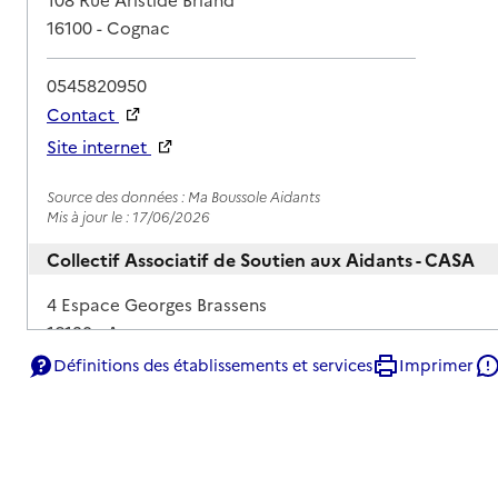
16100
-
Cognac
0545820950
Contact
Site internet
Rapport HAS
Source des données : Ma Boussole Aidants
Mis à jour le : 17/06/2026
Collectif Associatif de Soutien aux Aidants - CASA
Adresse
4 Espace Georges Brassens
16130
-
Ars
Définitions des établissements et services
Imprimer
05 45 32 43 17
Contact
Site internet
Rapport HAS