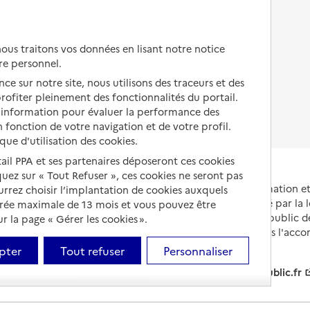
Autres solutions de logement
Comprendre les prix en
EHPAD
us traitons vos données en lisant notre notice
Droits en EHPAD
re personnel.
ce sur notre site, nous utilisons des traceurs et des
Fin de vie en EHPAD
 profiter pleinement des fonctionnalités du portail.
d’information pour évaluer la performance des
 fonction de votre navigation et de votre profil.
ique d'utilisation des cookies.
tail PPA et ses partenaires déposeront ces cookies
iquez sur « Tout Refuser », ces cookies ne seront pas
Portail national d'information 
ourrez choisir l’implantation de cookies auxquels
et de leurs proches, créé par la l
urée maximale de 13 mois et vous pouvez être
et animé par le Service public 
 la page « Gérer les cookies ».
partenaires engagés dans l'acc
leurs aidants.
 Cancer
pter
Tout refuser
Personnaliser
info.gouv.fr
service-public.fr