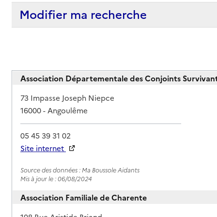
Modifier ma recherche
Association Départementale des Conjoints Survivant
Adresse
73 Impasse Joseph Niepce
16000
-
Angoulême
05 45 39 31 02
Site internet
Rapport HAS
Source des données : Ma Boussole Aidants
Mis à jour le : 06/08/2024
Association Familiale de Charente
Adresse
108 Rue Aristide Briand