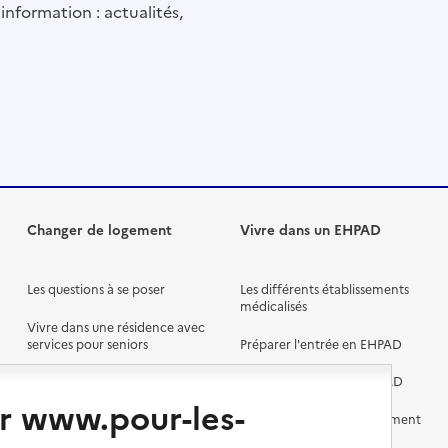
information : actualités,
Changer de logement
Vivre dans un EHPAD
Les questions à se poser
Les différents établissements
médicalisés
Vivre dans une résidence avec
services pour seniors
Préparer l'entrée en EHPAD
Vivre chez un proche
Aides financières en EHPAD
r www.pour-les-
Vivre en accueil familial
Prévention, accompagnement
et soins