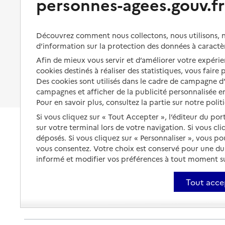
personnes-agees.gouv.fr
Rapport HAS
Organiser à l'avance sa propre
protection
Source des données : Ma Boussole Aidants
Vivre à domicile avec une
Mis à jour le : 06/06/2025
maladie ou un handicap
Les mesures de protection
Découvrez comment nous collectons, nous utilisons, no
SOLIHA Charente
Être hospitalisé
d’information sur la protection des données à caractè
Les obligations de la famille
Afin de mieux vous servir et d’améliorer votre expérien
Adresse
Fin de vie à domicile
127 Rue de Royan
À qui s’adresser ?
cookies destinés à réaliser des statistiques, vous faire
16710
-
Saint-Yrieix-sur-Charente
Des cookies sont utilisés dans le cadre de campagne 
Les politiques du grand âge
campagnes et afficher de la publicité personnalisée en
0545956202
Pour en savoir plus, consultez la partie sur notre polit
Contact
Si vous cliquez sur « Tout Accepter », l’éditeur du por
sur votre terminal lors de votre navigation. Si vous cl
Site internet
déposés. Si vous cliquez sur « Personnaliser », vous p
Rapport HAS
vous consentez. Votre choix est conservé pour une d
Source des données : Ma Boussole Aidants
informé et modifier vos préférences à tout moment sur
Mis à jour le : 27/03/2026
SOS Soins de support de Charente - Ligue Contre le
Tout acce
Adresse
104 Rue Monlogis
16000
-
Angoulême