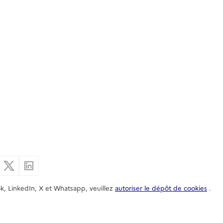
er par email
Partager sur Facebook
Partager sur X
Partager sur Linkedin
k, LinkedIn, X et Whatsapp, veuillez
autoriser le dépôt de cookies
.