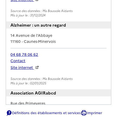
Rapport HAS
Source des données : Ma Boussole Aidants
Mis à jour le : 31/12/2024
Alzheimer : un autre regard
Adresse
14 Avenue de l’Abbaye
11160
-
Caunes-Minervois
04 68 78 06 62
Contact
Site internet
Rapport HAS
Source des données : Ma Boussole Aidants
Mis à jour le : 02/01/2025
Association AGIRabcd
Adresse
Rue des Primeveres
11100
-
Narbonne
Définitions des établissements et services
Imprimer