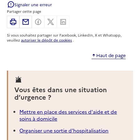
Signaler une erreur
06 73 22 80 67
Partager cette page
Contact
Imprimer
Partager par email
Partager sur Facebook
Partager sur X
Partager sur Linkedin
Site internet
Rapport HAS
Si vous souhaitez partager sur Facebook, LinkedIn, X et Whatsapp,
Source des données : Ma Boussole Aidants
veuillez
autoriser le dépôt de cookies
.
Mis à jour le : 31/01/2025
Association de Post-Réhabilitation RESpiratoire
Haut de page
de Carcassonne
Adresse
3 Chemin de Pennautier
11600
-
Villegailhenc
Vous êtes dans une situation
0768980636
d’urgence ?
Contact
Site internet
Mettre en place des services d'aide et de
Rapport HAS
soins à domicile
Source des données : Ma Boussole Aidants
Mis à jour le : 01/04/2026
Organiser une sortie d'hospitalisation
Association de Post-Réhabilitation RESpiratoire