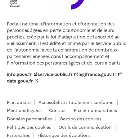
Adresse
8 Rue des Ajoncs
11100
-
Narbonne
Portail national d'information et d'orientation des
0616374737
personnes âgées en perte d'autonomie et de leurs
Site internet
proches, créé par la loi d'adaptation de la société au
Rapport HAS
vieillissement. Il est édité et animé par le Service public
Source des données : Ma Boussole Aidants
de l'autonomie, avec la collaboration de nombreux
partenaires engagés dans l'accompagnement et
Association Pepith Audois
l'information des personnes âgées et de leurs aidants.
Adresse
5 Square Victor Hugo
info.gouv.fr
service-public.fr
legifrance.gouv.fr
11400
-
Castelnaudary
data.gouv.fr
09 50 70 57 78
Rapport HAS
Plan du site
Accessibilité : totalement conforme
Source des données : Ma Boussole Aidants
Mentions légales
Contact
Prix et comparateurs
Mis à jour le : 31/01/2025
Données personnelles
Gestion des cookies
Association Petits Frères des Pauvres - Antenne
Politique des cookies
Outils de communication
de Carcassonne
Partenaires
Historique des évolutions