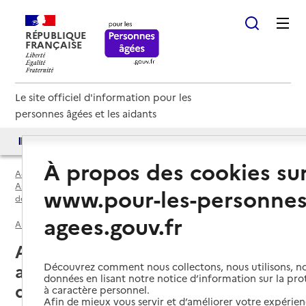
RÉPUBLIQUE
FRANÇAISE
Le site officiel d'information pour les
personnes âgées et les aidants
Accès aux annuaires
Accès par besoin
À propos des cookies su
Accueil
Espace annuaire
Associations de parents d'usagers, de familles, de soutien par
www.pour-les-personnes
département
agees.gouv.fr
Aude (11)
Association de parents d'usagers, de familles, de soutien
Aude (11) : liste des 52
associations de parents
Découvrez comment nous collectons, nous utilisons, no
données en lisant notre notice d’information sur la pr
d'usagers, de familles, de soutien
à caractère personnel.
Afin de mieux vous servir et d’améliorer votre expérienc