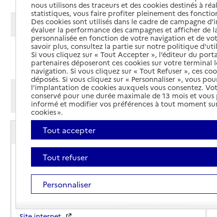
nous utilisons des traceurs et des cookies destinés à réal
statistiques, vous faire profiter pleinement des fonction
Des cookies sont utilisés dans le cadre de campagne d
Modifier ma recherche
évaluer la performance des campagnes et afficher de la
personnalisée en fonction de votre navigation et de vot
savoir plus, consultez la partie sur notre politique d'uti
Ajouter cette recherche aux favoris
Si vous cliquez sur « Tout Accepter », l’éditeur du porta
partenaires déposeront ces cookies sur votre terminal l
navigation. Si vous cliquez sur « Tout Refuser », ces co
déposés. Si vous cliquez sur « Personnaliser », vous pou
l’implantation de cookies auxquels vous consentez. Vot
Afficher les résultats par:
conservé pour une durée maximale de 13 mois et vous
Mode liste
Mode carte
informé et modifier vos préférences à tout moment sur
cookies ».
ALMA 11 - Allô Maltraitance des Personnes Âgées
Tout accepter
et des Adultes Handicapés
Adresse
4 Quai Dillon
Tout refuser
11100
-
Narbonne
Personnaliser
04 68 41 44 04
Contact
Site internet