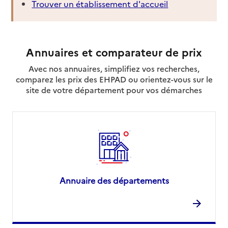
Trouver un établissement d'accueil
de Carcassonne
Adresse
9 Rue des Peupliers
11570
-
Cazilhac
Annuaires et comparateur de prix
0671723417
Avec nos annuaires, simplifiez vos recherches,
Contact
comparez les prix des EHPAD ou orientez-vous sur le
site de votre département pour vos démarches
Rapport HAS
Source des données : Ma Boussole Aidants
Mis à jour le : 13/04/2026
Association de Protection juridique et
d'Accompagnement social des Majeurs (APAM) -
Limoux
Adresse
9 Rue Bourrerie
Annuaire des départements
11300
-
Limoux
0468747200
Contact