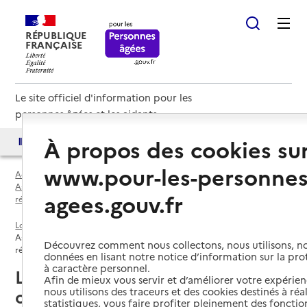
RÉPUBLIQUE
FRANÇAISE
Le site officiel d'information pour les
personnes âgées et les aidants
À propos des cookies su
Accès aux annuaires
Accès par besoin
www.pour-les-personnes
Accueil
Espace annuaire
Associations ou agence proposant des vacances ou des séjours de
agees.gouv.fr
répit par département
Loiret (45)
Association ou agence proposant des vacances ou des séjours de
Découvrez comment nous collectons, nous utilisons, no
répit
données en lisant notre notice d’information sur la pr
à caractère personnel.
Loiret (45) : liste des associations
Afin de mieux vous servir et d’améliorer votre expérienc
nous utilisons des traceurs et des cookies destinés à réal
ou agence proposant des
statistiques, vous faire profiter pleinement des fonction