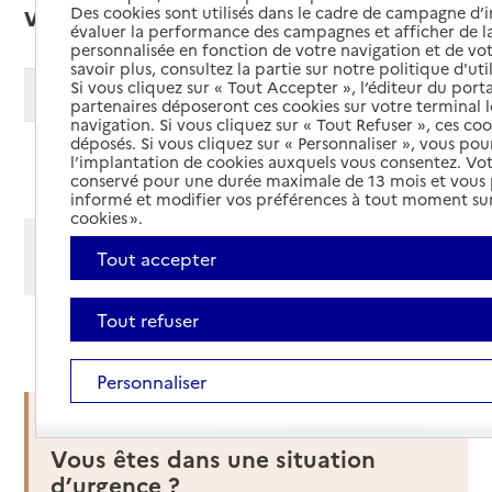
vacances ou des séjours de répit
Des cookies sont utilisés dans le cadre de campagne d
évaluer la performance des campagnes et afficher de la
personnalisée en fonction de votre navigation et de vot
savoir plus, consultez la partie sur notre politique d'uti
Si vous cliquez sur « Tout Accepter », l’éditeur du porta
Modifier ma recherche
partenaires déposeront ces cookies sur votre terminal l
navigation. Si vous cliquez sur « Tout Refuser », ces co
déposés. Si vous cliquez sur « Personnaliser », vous pou
l’implantation de cookies auxquels vous consentez. Vot
Ajouter cette recherche aux favoris
conservé pour une durée maximale de 13 mois et vous
informé et modifier vos préférences à tout moment sur
cookies ».
Afficher les résultats par:
Tout accepter
Mode liste
Mode carte
Tout refuser
Haut de page
Personnaliser
Vous êtes dans une situation
d’urgence ?