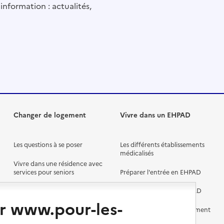
information : actualités,
Changer de logement
Vivre dans un EHPAD
Les questions à se poser
Les différents établissements
médicalisés
Vivre dans une résidence avec
services pour seniors
Préparer l'entrée en EHPAD
Vivre chez un proche
Aides financières en EHPAD
r www.pour-les-
Vivre en accueil familial
Prévention, accompagnement
et soins