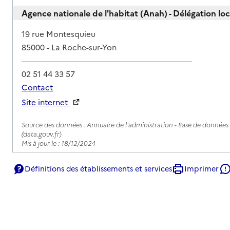
Agence nationale de l'habitat (Anah) - Délégation lo
Adresse
19 rue Montesquieu
85000
-
La Roche-sur-Yon
02 51 44 33 57
Contact
Site internet
Rapport HAS
Source des données : Annuaire de l'administration - Base de données l
(data.gouv.fr)
Mis à jour le : 18/12/2024
Définitions des établissements et services
Imprimer