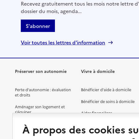
Recevez gratuitement tous les mois notre lettre d'
dossier du mois, agenda...
S'abonner
Voir toutes les lettres d'information
Préserver son autonomie
Vivre à domicile
Perte d'autonomie : évaluation
Bénéficier d'aide à domicile
et droits
Bénéficier de soins à domicile
Aménager son logement et
s'équiper
Aides financières
Préserver son autonomie et sa
Solutions d'accueil temporaire
À propos des cookies su
santé
Partager son logement