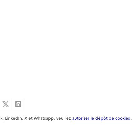
er par email
Partager sur Facebook
Partager sur X
Partager sur Linkedin
k, LinkedIn, X et Whatsapp, veuillez
autoriser le dépôt de cookies
.