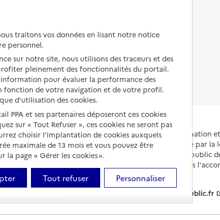
Autres solutions de logement
Comprendre les prix en
EHPAD
us traitons vos données en lisant notre notice
Droits en EHPAD
re personnel.
ce sur notre site, nous utilisons des traceurs et des
Fin de vie en EHPAD
 profiter pleinement des fonctionnalités du portail.
d’information pour évaluer la performance des
 fonction de votre navigation et de votre profil.
ique d'utilisation des cookies.
tail PPA et ses partenaires déposeront ces cookies
iquez sur « Tout Refuser », ces cookies ne seront pas
Portail national d'information 
ourrez choisir l’implantation de cookies auxquels
et de leurs proches, créé par la l
urée maximale de 13 mois et vous pouvez être
et animé par le Service public 
 la page « Gérer les cookies ».
partenaires engagés dans l'acc
leurs aidants.
pter
Tout refuser
Personnaliser
info.gouv.fr
service-public.fr