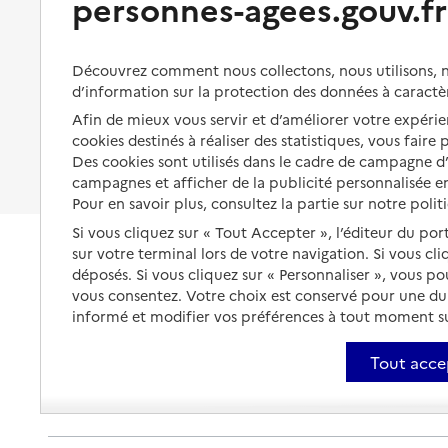
personnes-agees.gouv.fr
Organiser à l'avance sa propre
protection
Vivre à domicile avec une
maladie ou un handicap
Les mesures de protection
Découvrez comment nous collectons, nous utilisons, no
Être hospitalisé
d’information sur la protection des données à caractè
Les obligations de la famille
Afin de mieux vous servir et d’améliorer votre expérien
Fin de vie à domicile
À qui s’adresser ?
cookies destinés à réaliser des statistiques, vous faire
Des cookies sont utilisés dans le cadre de campagne 
Les politiques du grand âge
campagnes et afficher de la publicité personnalisée en
Pour en savoir plus, consultez la partie sur notre polit
Si vous cliquez sur « Tout Accepter », l’éditeur du por
sur votre terminal lors de votre navigation. Si vous cl
déposés. Si vous cliquez sur « Personnaliser », vous p
vous consentez. Votre choix est conservé pour une d
informé et modifier vos préférences à tout moment sur
Tout acce