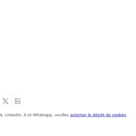
er par email
Partager sur Facebook
Partager sur X
Partager sur Linkedin
k, LinkedIn, X et Whatsapp, veuillez
autoriser le dépôt de cookies
.