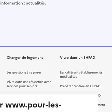
information : actualités,
Changer de logement
Vivre dans un EHPAD
Les questions à se poser
Les différents établissements
médicalisés
Vivre dans une résidence avec
services pour seniors
Préparer l'entrée en EHPAD
Vivre chez un proche
Aides financières en EHPAD
r www.pour-les-
Vivre en accueil familial
Prévention, accompagnement
et soins