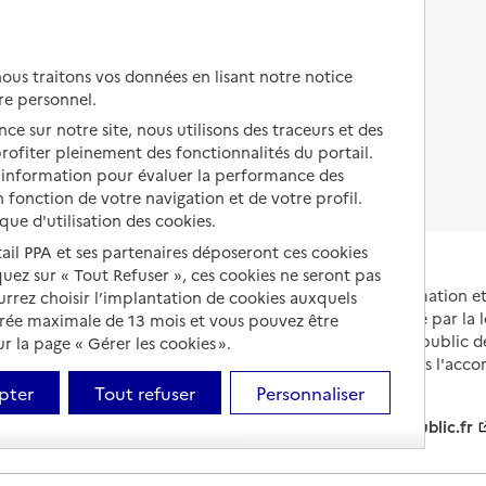
Autres solutions de logement
Comprendre les prix en
EHPAD
us traitons vos données en lisant notre notice
Droits en EHPAD
re personnel.
ce sur notre site, nous utilisons des traceurs et des
Fin de vie en EHPAD
 profiter pleinement des fonctionnalités du portail.
d’information pour évaluer la performance des
 fonction de votre navigation et de votre profil.
ique d'utilisation des cookies.
tail PPA et ses partenaires déposeront ces cookies
iquez sur « Tout Refuser », ces cookies ne seront pas
Portail national d'information 
ourrez choisir l’implantation de cookies auxquels
et de leurs proches, créé par la l
urée maximale de 13 mois et vous pouvez être
et animé par le Service public 
 la page « Gérer les cookies ».
partenaires engagés dans l'acc
leurs aidants.
pter
Tout refuser
Personnaliser
info.gouv.fr
service-public.fr