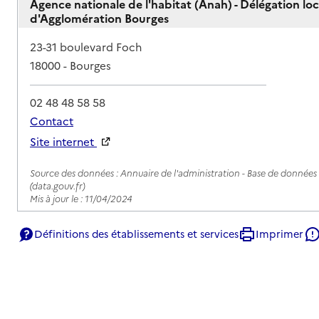
Agence nationale de l'habitat (Anah) - Délégation l
d'Agglomération Bourges
Adresse
23-31 boulevard Foch
18000
-
Bourges
02 48 48 58 58
Contact
Site internet
Rapport HAS
Source des données : Annuaire de l'administration - Base de données l
(data.gouv.fr)
Mis à jour le : 11/04/2024
Définitions des établissements et services
Imprimer