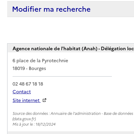
Modifier ma recherche
Agence nationale de l'habitat (Anah) - Délégation loc
Adresse
6 place de la Pyrotechnie
18019
-
Bourges
02 48 67 18 18
Contact
Site internet
Rapport HAS
Source des données : Annuaire de l'administration - Base de données l
(data.gouv.fr)
Mis à jour le : 18/12/2024