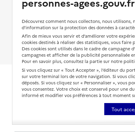
personnes-agees.gouv.fr
Organiser à l'avance sa propre
protection
Vivre à domicile avec une
maladie ou un handicap
Les mesures de protection
Découvrez comment nous collectons, nous utilisons, no
Être hospitalisé
d’information sur la protection des données à caractè
Les obligations de la famille
Afin de mieux vous servir et d’améliorer votre expérien
Fin de vie à domicile
À qui s’adresser ?
cookies destinés à réaliser des statistiques, vous faire
Des cookies sont utilisés dans le cadre de campagne 
Les politiques du grand âge
campagnes et afficher de la publicité personnalisée en
Pour en savoir plus, consultez la partie sur notre polit
Si vous cliquez sur « Tout Accepter », l’éditeur du por
sur votre terminal lors de votre navigation. Si vous cl
déposés. Si vous cliquez sur « Personnaliser », vous p
vous consentez. Votre choix est conservé pour une d
informé et modifier vos préférences à tout moment sur
Tout acce