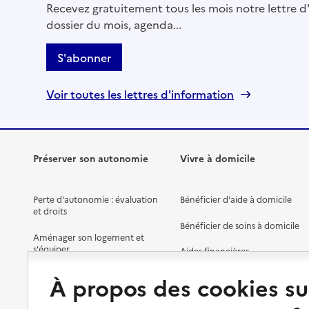
Recevez gratuitement tous les mois notre lettre d'
dossier du mois, agenda...
S'abonner
Voir toutes les lettres d'information
Préserver son autonomie
Vivre à domicile
Perte d'autonomie : évaluation
Bénéficier d'aide à domicile
et droits
Bénéficier de soins à domicile
Aménager son logement et
s'équiper
Aides financières
Préserver son autonomie et sa
Solutions d'accueil temporaire
À propos des cookies su
santé
Partager son logement