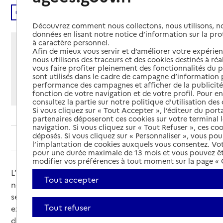
Écouter
Découvrez comment nous collectons, nous utilisons, no
données en lisant notre notice d’information sur la pr
à caractère personnel.
Partager cette page
Afin de mieux vous servir et d’améliorer votre expérienc
nous utilisons des traceurs et des cookies destinés à réal
Imprimer
Partager par email
Partager sur Facebook
Partager sur X
Partager sur Linkedin
vous faire profiter pleinement des fonctionnalités du p
sont utilisés dans le cadre de campagne d’information 
performance des campagnes et afficher de la publicité
Si vous souhaitez partager sur Facebook, LinkedIn, X et
fonction de votre navigation et de votre profil. Pour en
Whatsapp, veuillez
autoriser le dépôt de cookies
.
consultez la partie sur notre politique d'utilisation des
Si vous cliquez sur « Tout Accepter », l’éditeur du porta
partenaires déposeront ces cookies sur votre terminal l
navigation. Si vous cliquez sur « Tout Refuser », ces co
déposés. Si vous cliquez sur « Personnaliser », vous pou
Sommaire
l’implantation de cookies auxquels vous consentez. Vot
pour une durée maximale de 13 mois et vous pouvez êt
modifier vos préférences à tout moment sur la page « G
L’allumage automatique de la lumière est pratique,
Tout accepter
notamment pour se déplacer la nuit en toute
sécurité. Une vidéo, réalisée par le CEN-STIMCO,
Tout refuser
explique très simplement à quoi servent les
dispositifs d’éclairage automatique et comment ils