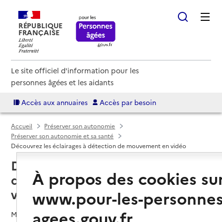
RÉPUBLIQUE
FRANÇAISE
Le site officiel d'information pour les
personnes âgées et les aidants
Accès aux annuaires
Accès par besoin
Accueil
Préserver son autonomie
Préserver son autonomie et sa santé
Découvrez les éclairages à détection de mouvement en vidéo
Découvrez les éclairages à
À propos des cookies su
détection de mouvement en
vidéo
www.pour-les-personnes
agees.gouv.fr
Mis à jour le
17/04/2024