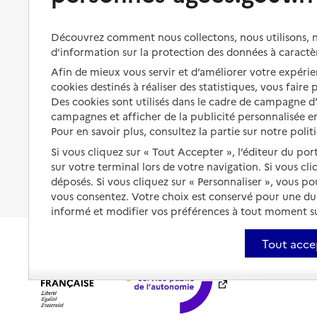
s'équiper
Aides financières
Préserver son autonomie et sa
Solutions d'accueil temporaire
Découvrez comment nous collectons, nous utilisons, no
santé
d’information sur la protection des données à caractè
Partager son logement
Organiser à l'avance sa propre
Afin de mieux vous servir et d’améliorer votre expérien
protection
cookies destinés à réaliser des statistiques, vous faire
Vivre à domicile avec une
maladie ou un handicap
Des cookies sont utilisés dans le cadre de campagne 
Les mesures de protection
campagnes et afficher de la publicité personnalisée en
Être hospitalisé
Pour en savoir plus, consultez la partie sur notre polit
Les obligations de la famille
Si vous cliquez sur « Tout Accepter », l’éditeur du por
Fin de vie à domicile
À qui s’adresser ?
sur votre terminal lors de votre navigation. Si vous cl
déposés. Si vous cliquez sur « Personnaliser », vous p
Les politiques du grand âge
vous consentez. Votre choix est conservé pour une d
informé et modifier vos préférences à tout moment sur
Tout acce