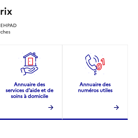
rix
es EHPAD
rches
Annuaire des
Annuaire des
services d’aide et de
numéros utiles
soins à domicile