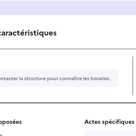
caractéristiques
ontacter la structure pour connaître les horaires.
roposées
Actes spécifiques
isponible
on disponible
s