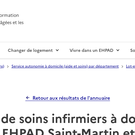
nformation
âgées et les
Changer de logement
Vivre dans un EHPAD
So
ns)
Service autonomie à domicile (aide et soins) par département
Lot-
Retour aux résultats de l'annuaire
de soins infirmiers à d
 EHPAD Saint-Martin e