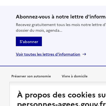
Abonnez-vous à notre lettre d'inform
Recevez gratuitement tous les mois notre lettre d'
dossier du mois, agenda...
S'abonner
Voir toutes les lettres d'information
Préserver son autonomie
Vivre à domicile
Perte d'autonomie : évaluation
Bénéficier d'aide à domicile
À propos des cookies su
et droits
Bénéficier de soins à domicile
personnes-agees.gouv.fr
Aménager son logement et