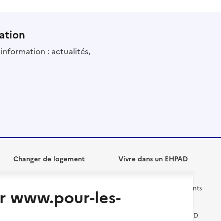
ation
information : actualités,
Changer de logement
Vivre dans un EHPAD
Les questions à se poser
Les différents établissements
r www.pour-les-
médicalisés
Vivre dans une résidence avec
services pour seniors
Préparer l'entrée en EHPAD