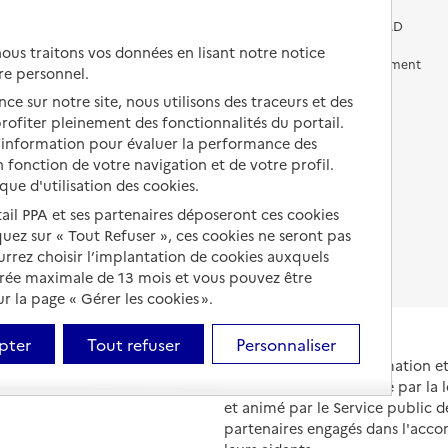
Vivre chez un proche
Aides financières en EHPAD
us traitons vos données en lisant notre notice
Vivre en accueil familial
Prévention, accompagnement
re personnel.
et soins
ce sur notre site, nous utilisons des traceurs et des
Autres solutions de logement
Comprendre les prix en
 profiter pleinement des fonctionnalités du portail.
EHPAD
d’information pour évaluer la performance des
 fonction de votre navigation et de votre profil.
Droits en EHPAD
ique d'utilisation des cookies.
Fin de vie en EHPAD
tail PPA et ses partenaires déposeront ces cookies
iquez sur « Tout Refuser », ces cookies ne seront pas
ourrez choisir l’implantation de cookies auxquels
urée maximale de 13 mois et vous pouvez être
 la page « Gérer les cookies ».
pter
Tout refuser
Personnaliser
Portail national d'information 
et de leurs proches, créé par la l
et animé par le Service public 
partenaires engagés dans l'acc