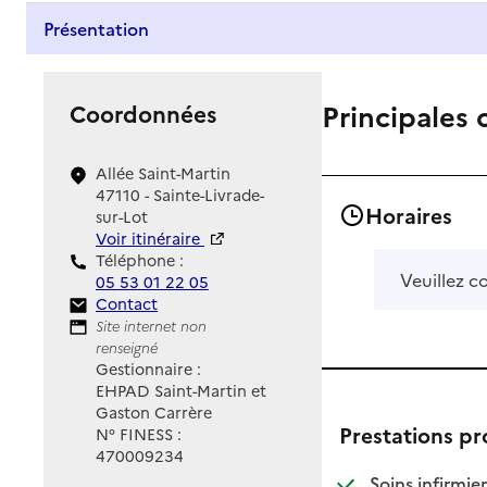
Présentation
Principales 
Coordonnées
Allée Saint-Martin
47110 - Sainte-Livrade-
Horaires
sur-Lot
Voir itinéraire
Téléphone :
Veuillez c
05 53 01 22 05
Contact
Contact
Site Internet
Site internet non
renseigné
Gestionnaire :
EHPAD Saint-Martin et
Gaston Carrère
Prestations p
N° FINESS :
470009234
: d
: n
Soins infirmier