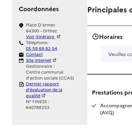
Principales 
Coordonnées
Place D'armes
64300 - Orthez
Horaires
Voir itinéraire
Téléphone :
05 59 69 82 54
Veuillez c
Contact
Contact
Site Internet
Site internet
Gestionnaire :
Centre communal
d'action sociale (CCAS)
Rapport HAS
Dernier rapport
d'évaluation de la
Prestations p
qualité
N° FINESS :
Accompagnemen
640788253
: disponible
: non dispo
(AVQ)