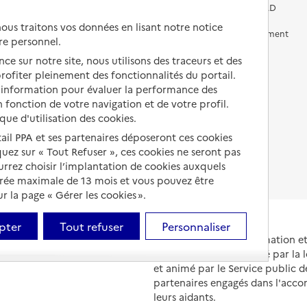
Vivre chez un proche
Aides financières en EHPAD
us traitons vos données en lisant notre notice
Vivre en accueil familial
Prévention, accompagnement
re personnel.
et soins
Autres solutions de logement
ce sur notre site, nous utilisons des traceurs et des
Comprendre les prix en
 profiter pleinement des fonctionnalités du portail.
EHPAD
d’information pour évaluer la performance des
 fonction de votre navigation et de votre profil.
Droits en EHPAD
ique d'utilisation des cookies.
Fin de vie en EHPAD
tail PPA et ses partenaires déposeront ces cookies
iquez sur « Tout Refuser », ces cookies ne seront pas
ourrez choisir l’implantation de cookies auxquels
urée maximale de 13 mois et vous pouvez être
 la page « Gérer les cookies ».
pter
Tout refuser
Personnaliser
Portail national d'information 
et de leurs proches, créé par la l
et animé par le Service public 
partenaires engagés dans l'acc
leurs aidants.