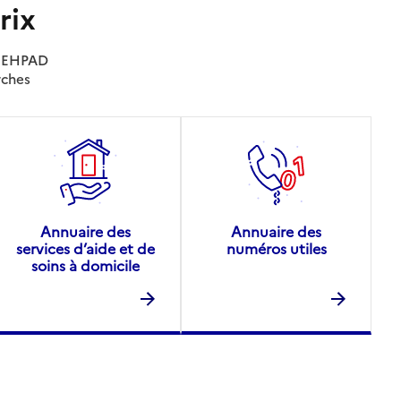
rix
es EHPAD
rches
Annuaire des
Annuaire des
services d’aide et de
numéros utiles
soins à domicile