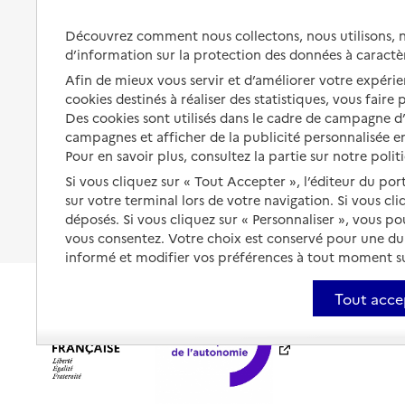
Préserver son autonomie et sa
Solutions d'accueil temporaire
Découvrez comment nous collectons, nous utilisons, no
santé
d’information sur la protection des données à caractè
Partager son logement
Organiser à l'avance sa propre
Afin de mieux vous servir et d’améliorer votre expérien
protection
Vivre à domicile avec une
cookies destinés à réaliser des statistiques, vous faire
maladie ou un handicap
Des cookies sont utilisés dans le cadre de campagne 
Les mesures de protection
campagnes et afficher de la publicité personnalisée en
Être hospitalisé
Pour en savoir plus, consultez la partie sur notre polit
Les obligations de la famille
Si vous cliquez sur « Tout Accepter », l’éditeur du por
Fin de vie à domicile
À qui s’adresser ?
sur votre terminal lors de votre navigation. Si vous cl
déposés. Si vous cliquez sur « Personnaliser », vous p
Les politiques du grand âge
vous consentez. Votre choix est conservé pour une d
informé et modifier vos préférences à tout moment sur
Tout acce