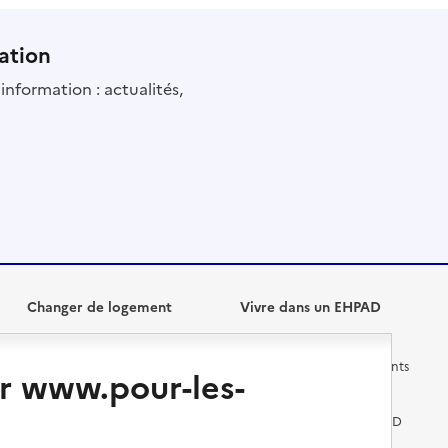
ation
information : actualités,
Changer de logement
Vivre dans un EHPAD
Les questions à se poser
Les différents établissements
r www.pour-les-
médicalisés
Vivre dans une résidence avec
services pour seniors
Préparer l'entrée en EHPAD