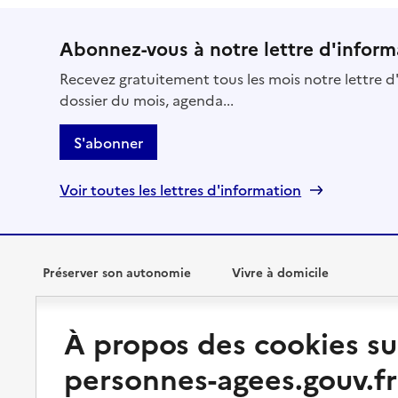
Abonnez-vous à notre lettre d'inform
Recevez gratuitement tous les mois notre lettre d'
dossier du mois, agenda...
S'abonner
Voir toutes les lettres d'information
Préserver son autonomie
Vivre à domicile
Perte d'autonomie : évaluation
Bénéficier d'aide à domicile
À propos des cookies su
et droits
Bénéficier de soins à domicile
personnes-agees.gouv.fr
Aménager son logement et
s'équiper
Aides financières