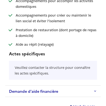
Accompagnements pour accomplir les activités
: disponible
: non disponible
domestiques
Accompagnements pour créer ou maintenir le
: disponible
: non disponible
lien social et éviter l'isolement
Prestation de restauration (dont portage de repas
: disponible
: non disponible
à domicile)
: disponible
: non disponible
Aide au répit (relayage)
Actes spécifiques
Veuillez contacter la structure pour connaître
les actes spécifiques.
Demande d'aide financière