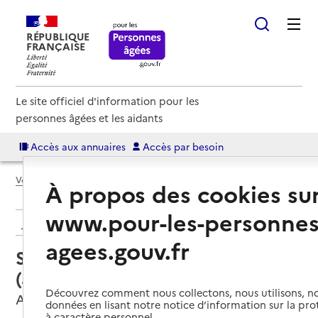
RÉPUBLIQUE
FRANÇAISE
Le site officiel d'information pour les
personnes âgées et les aidants
Accès aux annuaires
Accès par besoin
Voir le fil d’Ariane
À propos des cookies su
www.pour-les-personnes
Retour aux résultats de l'annuaire
agees.gouv.fr
Service autonomie à domicile
(aide) – UNA de l'Orne
Découvrez comment nous collectons, nous utilisons, no
Alençon, ORNE
données en lisant notre notice d’information sur la pr
à caractère personnel.