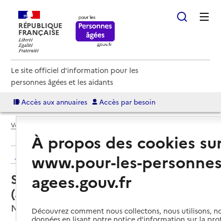
RÉPUBLIQUE
FRANÇAISE
Le site officiel d'information pour les
personnes âgées et les aidants
Accès aux annuaires
Accès par besoin
Voir le fil d’Ariane
À propos des cookies su
Retour aux résultats de l'annuaire
www.pour-les-personnes
Service autonomie à domicile
agees.gouv.fr
(aide) – Gériafrance
Neuilly-sur-Seine, HAUTS-DE-SEINE
Découvrez comment nous collectons, nous utilisons, no
données en lisant notre notice d’information sur la pr