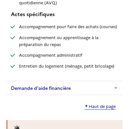
: disponible
: non disponible
quotidienne (AVQ)
Actes spécifiques
: disponib
: non disp
Accompagnement pour faire des achats (courses)
Accompagnement ou apprentissage à la
: disponible
: non disponible
préparation du repas
: disponible
: non disponible
Accompagnement administratif
: disponible
: non dispo
Entretien du logement (ménage, petit bricolage)
Demande d'aide financière
Haut de page