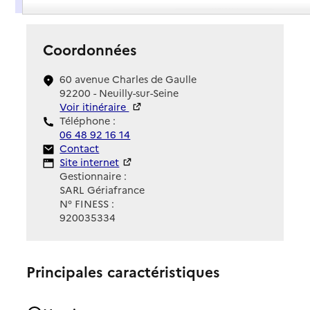
Coordonnées
60 avenue Charles de Gaulle
92200 - Neuilly-sur-Seine
Voir itinéraire
Téléphone :
06 48 92 16 14
Contact
Contact
Site Internet
Site internet
Gestionnaire :
SARL Gériafrance
N° FINESS :
920035334
Principales caractéristiques