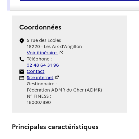
Présentation
Coordonnées
5 rue des Écoles
18220 - Les Aix-d'Angillon
Voir itinéraire
Téléphone :
02 48 64 31 96
Contact
Contact
Site Internet
Site internet
Gestionnaire :
Fédération ADMR du Cher (ADMR)
N° FINESS :
180007890
Principales caractéristiques