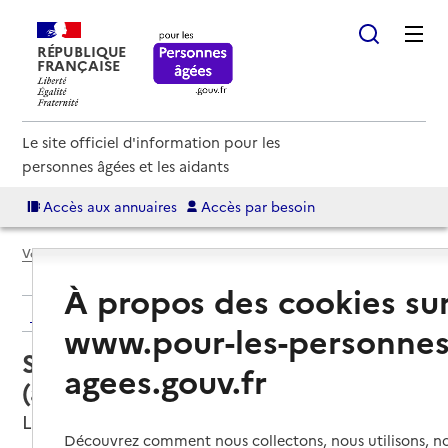
RÉPUBLIQUE
FRANÇAISE
Le site officiel d'information pour les
personnes âgées et les aidants
Accès aux annuaires
Accès par besoin
Voir le fil d’Ariane
À propos des cookies su
Retour aux résultats de l'annuaire
www.pour-les-personnes
Service autonomie à domicile
agees.gouv.fr
(aide) – Services ADMR
Les Aix-d'Angillon, CHER
Découvrez comment nous collectons, nous utilisons, no