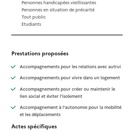
Personnes handicapées vieillissantes
Personnes en situation de précarité
Tout public
Etudiants
Prestations proposées
: disponibl
: non disp
Accompagnements pour les relations avec autrui
: disponibl
: non dispo
Accompagnements pour vivre dans un logement
Accompagnements pour créer ou maintenir le
: disponible
: non disponible
lien social et éviter l'isolement
Accompagnement à l'autonomie pour la mobilité
: disponible
: non disponible
et les déplacements
Actes spécifiques