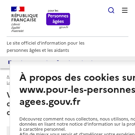
RÉPUBLIQUE
FRANÇAISE
Le site officiel d'information pour les
personnes âgées et les aidants
Accès aux annuaires
Accès par besoin
À propos des cookies su
Accueil
Espace annuaire
USLD par département
Lot-et-Garonne (47)
Unité de soins de longue durée (USLD)
www.pour-les-personnes
Villeneuve-sur-Lot (47300) : liste
agees.gouv.fr
des unités de soins de longue
durée (USLD)
Découvrez comment nous collectons, nous utilisons, no
données en lisant notre notice d’information sur la pr
à caractère personnel.
Modifier ma recherche
Afin de mieux vous servir et d’améliorer votre expérienc