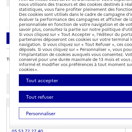
nous utilisons des traceurs et des cookies destinés à réal
statistiques, vous faire profiter pleinement des fonction
Des cookies sont utilisés dans le cadre de campagne d
Ajouter cette recherche aux favoris
évaluer la performance des campagnes et afficher de la
personnalisée en fonction de votre navigation et de vot
savoir plus, consultez la partie sur notre politique d'uti
Si vous cliquez sur « Tout Accepter », l’éditeur du porta
Filtrer
partenaires déposeront ces cookies sur votre terminal l
navigation. Si vous cliquez sur « Tout Refuser », ces co
déposés. Si vous cliquez sur « Personnaliser », vous pou
l’implantation de cookies auxquels vous consentez. Vot
Trier par :
conservé pour une durée maximale de 13 mois et vous
informé et modifier vos préférences à tout moment sur
cookies ».
Afficher les résultats par:
Tout accepter
Mode liste
Mode carte
Tout refuser
USLD du pôle de santé du Villeneuvois
Personnaliser
Adresse
47300
-
Villeneuve-sur-Lot
05 53 72 27 40