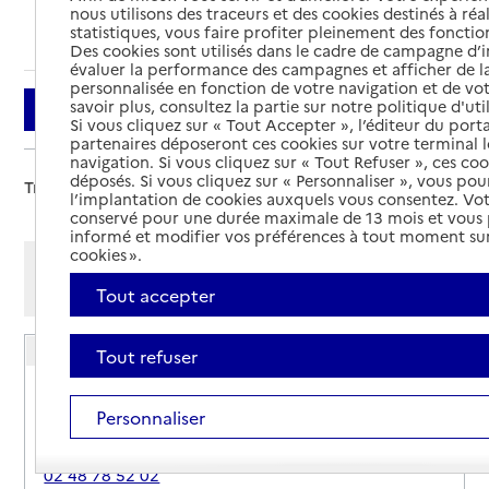
nous utilisons des traceurs et des cookies destinés à réal
Ajouter cette recherche aux favoris
statistiques, vous faire profiter pleinement des fonction
Des cookies sont utilisés dans le cadre de campagne d
évaluer la performance des campagnes et afficher de la
personnalisée en fonction de votre navigation et de vot
savoir plus, consultez la partie sur notre politique d'uti
Filtrer
Si vous cliquez sur « Tout Accepter », l’éditeur du porta
partenaires déposeront ces cookies sur votre terminal l
navigation. Si vous cliquez sur « Tout Refuser », ces co
déposés. Si vous cliquez sur « Personnaliser », vous pou
Trier par :
l’implantation de cookies auxquels vous consentez. Vot
conservé pour une durée maximale de 13 mois et vous
informé et modifier vos préférences à tout moment sur
cookies ».
Afficher les résultats par:
Mode liste
Mode carte
Tout accepter
USLD de Sancerre
Tout refuser
Adresse
Rempart des Augustins
Personnaliser
18300
-
Sancerre
02 48 78 52 02