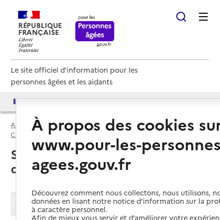
RÉPUBLIQUE
FRANÇAISE
Le site officiel d'information pour les
personnes âgées et les aidants
Accès aux annuaires
Accès par besoin
À propos des cookies su
Accueil
Espace annuaire
USLD par département
Cher (18)
Unité de soins de longue durée (USLD)
www.pour-les-personnes
Sancerre (18300) : liste des unités
agees.gouv.fr
de soins de longue durée (USLD)
Découvrez comment nous collectons, nous utilisons, no
données en lisant notre notice d’information sur la pr
Modifier ma recherche
à caractère personnel.
Afin de mieux vous servir et d’améliorer votre expérienc