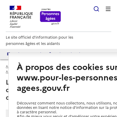
RÉPUBLIQUE
FRANÇAISE
Le site officiel d'information pour les
personnes âgées et les aidants
Accès aux annuaires
Accès par besoin
À propos des cookies su
Accueil
Espace annuaire
USLD par département
Aude (11)
Unité de soins de longue durée (USLD)
www.pour-les-personnes
Lézignan-Corbières (11200) : liste
agees.gouv.fr
des unités de soins de longue
durée (USLD)
Découvrez comment nous collectons, nous utilisons, no
données en lisant notre notice d’information sur la pr
à caractère personnel.
Modifier ma recherche
Afin de mieux vous servir et d’améliorer votre expérienc