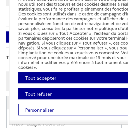
nous utilisons des traceurs et des cookies destinés à réal
statistiques, vous faire profiter pleinement des fonction
Des cookies sont utilisés dans le cadre de campagne d
Ajouter cette recherche aux favoris
évaluer la performance des campagnes et afficher de la
personnalisée en fonction de votre navigation et de vot
savoir plus, consultez la partie sur notre politique d'uti
Si vous cliquez sur « Tout Accepter », l’éditeur du porta
Filtrer
partenaires déposeront ces cookies sur votre terminal l
navigation. Si vous cliquez sur « Tout Refuser », ces co
déposés. Si vous cliquez sur « Personnaliser », vous pou
l’implantation de cookies auxquels vous consentez. Vot
Trier par :
conservé pour une durée maximale de 13 mois et vous
informé et modifier vos préférences à tout moment sur
cookies ».
Afficher les résultats par:
Tout accepter
Mode liste
Mode carte
Tout refuser
USLD du Centre hospitalier de Lézignan-
Corbières
Personnaliser
Adresse
Boulevard Pasteur
11200
-
Lézignan-Corbières