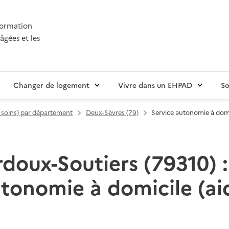
nformation
âgées et les
Changer de logement
Vivre dans un EHPAD
So
t soins) par département
Deux-Sèvres (79)
Service autonomie à domic
rdoux-Soutiers (79310) : 
utonomie à domicile (aid