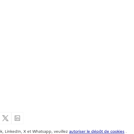
er par email
Partager sur Facebook
Partager sur X
Partager sur Linkedin
k, LinkedIn, X et Whatsapp, veuillez
autoriser le dépôt de cookies
.