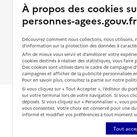
Préserver son autonomie et sa
À propos des cookies su
Solutions d'accueil temporaire
santé
personnes-agees.gouv.fr
Partager son logement
Organiser à l'avance sa propre
protection
Vivre à domicile avec une
maladie ou un handicap
Les mesures de protection
Découvrez comment nous collectons, nous utilisons, no
Être hospitalisé
d’information sur la protection des données à caractè
Les obligations de la famille
Afin de mieux vous servir et d’améliorer votre expérien
Fin de vie à domicile
À qui s’adresser ?
cookies destinés à réaliser des statistiques, vous faire
Des cookies sont utilisés dans le cadre de campagne 
Les politiques du grand âge
campagnes et afficher de la publicité personnalisée en
Pour en savoir plus, consultez la partie sur notre polit
Si vous cliquez sur « Tout Accepter », l’éditeur du por
sur votre terminal lors de votre navigation. Si vous cl
déposés. Si vous cliquez sur « Personnaliser », vous p
vous consentez. Votre choix est conservé pour une d
informé et modifier vos préférences à tout moment sur
Tout acce