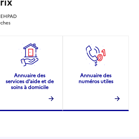
rix
es EHPAD
rches
Annuaire des
Annuaire des
services d’aide et de
numéros utiles
soins à domicile