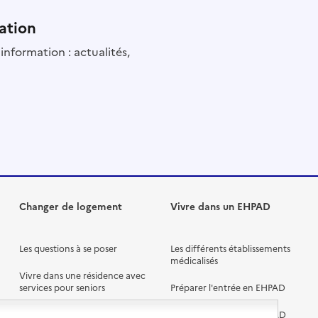
ation
information : actualités,
Changer de logement
Vivre dans un EHPAD
Les questions à se poser
Les différents établissements
médicalisés
Vivre dans une résidence avec
services pour seniors
Préparer l'entrée en EHPAD
Vivre chez un proche
Aides financières en EHPAD