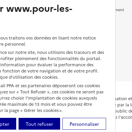
r www.pour-les-
Vivre en accueil familial
Prévention, accompagnement
et soins
Autres solutions de logement
Comprendre les prix en
EHPAD
us traitons vos données en lisant notre notice
Droits en EHPAD
re personnel.
ce sur notre site, nous utilisons des traceurs et des
Fin de vie en EHPAD
 profiter pleinement des fonctionnalités du portail.
d’information pour évaluer la performance des
 fonction de votre navigation et de votre profil.
ique d'utilisation des cookies.
tail PPA et ses partenaires déposeront ces cookies
iquez sur « Tout Refuser », ces cookies ne seront pas
ourrez choisir l’implantation de cookies auxquels
Portail national d'information 
urée maximale de 13 mois et vous pouvez être
et de leurs proches, créé par la l
 la page « Gérer les cookies ».
et animé par le Service public 
partenaires engagés dans l'acc
leurs aidants.
pter
Tout refuser
Personnaliser