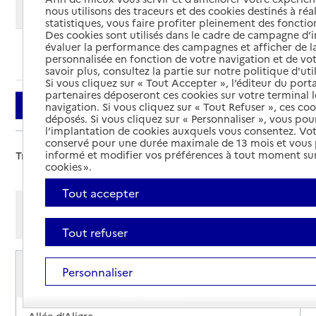
Modifier ma recherche
nous utilisons des traceurs et des cookies destinés à réal
statistiques, vous faire profiter pleinement des fonction
Des cookies sont utilisés dans le cadre de campagne d
évaluer la performance des campagnes et afficher de la
Ajouter cette recherche aux favoris
personnalisée en fonction de votre navigation et de vot
savoir plus, consultez la partie sur notre politique d'uti
Si vous cliquez sur « Tout Accepter », l’éditeur du porta
partenaires déposeront ces cookies sur votre terminal l
Filtrer
navigation. Si vous cliquez sur « Tout Refuser », ces co
déposés. Si vous cliquez sur « Personnaliser », vous pou
l’implantation de cookies auxquels vous consentez. Vot
conservé pour une durée maximale de 13 mois et vous
informé et modifier vos préférences à tout moment sur
Trier par :
cookies ».
Tout accepter
Afficher les résultats par:
Mode liste
Mode carte
Tout refuser
Service de soins infirmiers à domicile
Personnaliser
SSIAD du Centre hospitalier Aligre Bourbon-
Lancy
Adresse