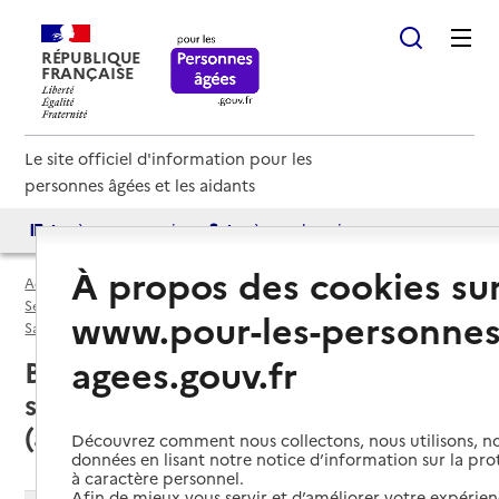
RÉPUBLIQUE
FRANÇAISE
Le site officiel d'information pour les
personnes âgées et les aidants
Accès aux annuaires
Accès par besoin
À propos des cookies su
Accueil
Espace annuaire
Services autonomie à domicile (aide et soins) par département
www.pour-les-personnes
Saône-et-Loire (71)
Service autonomie à domicile (aide et soins)
agees.gouv.fr
Bourbon-Lancy (71140) : liste des
services autonomie à domicile
(aide et soins)
Découvrez comment nous collectons, nous utilisons, no
données en lisant notre notice d’information sur la pr
à caractère personnel.
Afin de mieux vous servir et d’améliorer votre expérienc