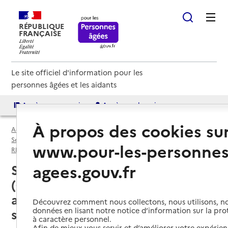
RÉPUBLIQUE
FRANÇAISE
Le site officiel d'information pour les
personnes âgées et les aidants
Accès aux annuaires
Accès par besoin
À propos des cookies su
Accueil
Espace annuaire
Services autonomie à domicile (aide et soins) par département
www.pour-les-personnes
Rhône (69D)
Service autonomie à domicile (aide et soins)
agees.gouv.fr
Saint-Symphorien-sur-Coise
(69590) : liste des services
autonomie à domicile (aide et
Découvrez comment nous collectons, nous utilisons, no
données en lisant notre notice d’information sur la pr
soins)
à caractère personnel.
Afin de mieux vous servir et d’améliorer votre expérienc