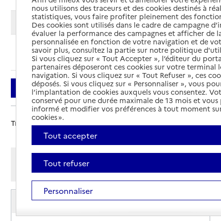
nous utilisons des traceurs et des cookies destinés à réal
statistiques, vous faire profiter pleinement des fonction
Modifier ma recherche
Des cookies sont utilisés dans le cadre de campagne d
évaluer la performance des campagnes et afficher de la
personnalisée en fonction de votre navigation et de vot
savoir plus, consultez la partie sur notre politique d'uti
Ajouter cette recherche aux favoris
Si vous cliquez sur « Tout Accepter », l’éditeur du porta
partenaires déposeront ces cookies sur votre terminal l
navigation. Si vous cliquez sur « Tout Refuser », ces co
déposés. Si vous cliquez sur « Personnaliser », vous pou
Filtrer
l’implantation de cookies auxquels vous consentez. Vot
conservé pour une durée maximale de 13 mois et vous
informé et modifier vos préférences à tout moment sur
cookies ».
Trier par :
Tout accepter
Afficher les résultats par:
Tout refuser
Mode liste
Mode carte
Personnaliser
Service de soins infirmiers à domicile
SSIAD Centre hospitalier des Monts du Lyonnais