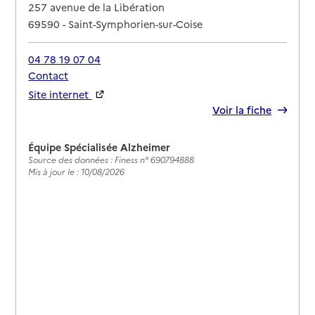
Adresse
257 avenue de la Libération
69590
-
Saint-Symphorien-sur-Coise
04 78 19 07 04
Contact
Site internet
Rapport HAS
Voir la fiche
Équipe Spécialisée Alzheimer
Source des données : Finess n° 690794888
Mis à jour le : 10/08/2026