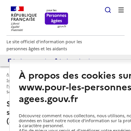
RÉPUBLIQUE
FRANÇAISE
Le site officiel d'information pour les
personnes âgées et les aidants
Accès aux annuaires
Accès par besoin
À propos des cookies su
Accueil
Espace annuaire
Services autonomie à domicile (aide et soins) par département
www.pour-les-personnes
Pyrénées-Orientales (66)
Service autonomie à domicile (aide et soins)
agees.gouv.fr
Saint-André (66690) : liste des
services autonomie à domicile
Découvrez comment nous collectons, nous utilisons, no
(aide et soins)
données en lisant notre notice d’information sur la pr
à caractère personnel.
Afin de mieux vous servir et d’améliorer votre expérienc