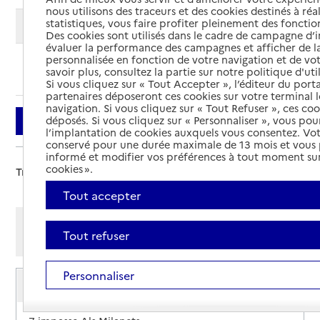
nous utilisons des traceurs et des cookies destinés à réal
statistiques, vous faire profiter pleinement des fonction
Modifier ma recherche
Des cookies sont utilisés dans le cadre de campagne d
évaluer la performance des campagnes et afficher de la
personnalisée en fonction de votre navigation et de vot
Ajouter cette recherche aux favoris
savoir plus, consultez la partie sur notre politique d'uti
Si vous cliquez sur « Tout Accepter », l’éditeur du porta
partenaires déposeront ces cookies sur votre terminal l
navigation. Si vous cliquez sur « Tout Refuser », ces co
déposés. Si vous cliquez sur « Personnaliser », vous pou
Filtrer
l’implantation de cookies auxquels vous consentez. Vot
conservé pour une durée maximale de 13 mois et vous
informé et modifier vos préférences à tout moment sur
cookies ».
Trier par :
Tout accepter
Afficher les résultats par:
Tout refuser
Mode liste
Mode carte
Personnaliser
Service de soins infirmiers à domicile
SSIAD ADMR 66
Adresse