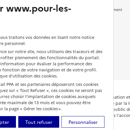
r www.pour-les-
Vivre en accueil familial
Prévention, accompagnement
et soins
Autres solutions de logement
Comprendre les prix en
EHPAD
us traitons vos données en lisant notre notice
Droits en EHPAD
re personnel.
ce sur notre site, nous utilisons des traceurs et des
Fin de vie en EHPAD
 profiter pleinement des fonctionnalités du portail.
d’information pour évaluer la performance des
 fonction de votre navigation et de votre profil.
ique d'utilisation des cookies.
tail PPA et ses partenaires déposeront ces cookies
iquez sur « Tout Refuser », ces cookies ne seront pas
ourrez choisir l’implantation de cookies auxquels
Portail national d'information 
urée maximale de 13 mois et vous pouvez être
et de leurs proches, créé par la l
 la page « Gérer les cookies ».
et animé par le Service public 
partenaires engagés dans l'acc
leurs aidants.
pter
Tout refuser
Personnaliser