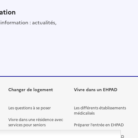
ation
information : actualités,
Changer de logement
Vivre dans un EHPAD
Les questions à se poser
Les différents établissements
médicalisés
Vivre dans une résidence avec
services pour seniors
Préparer l'entrée en EHPAD
Vivre chez un proche
Aides financières en EHPAD