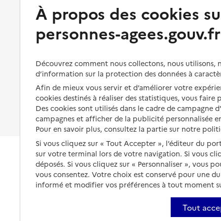
Préserver son autonomie et sa
À propos des cookies su
Solutions d'accueil temporaire
santé
personnes-agees.gouv.fr
Partager son logement
Organiser à l'avance sa propre
protection
Vivre à domicile avec une
maladie ou un handicap
Les mesures de protection
Découvrez comment nous collectons, nous utilisons, no
Être hospitalisé
d’information sur la protection des données à caractè
Les obligations de la famille
Afin de mieux vous servir et d’améliorer votre expérien
Fin de vie à domicile
À qui s’adresser ?
cookies destinés à réaliser des statistiques, vous faire
Des cookies sont utilisés dans le cadre de campagne 
Les politiques du grand âge
campagnes et afficher de la publicité personnalisée en
Pour en savoir plus, consultez la partie sur notre polit
Si vous cliquez sur « Tout Accepter », l’éditeur du por
sur votre terminal lors de votre navigation. Si vous cl
déposés. Si vous cliquez sur « Personnaliser », vous p
vous consentez. Votre choix est conservé pour une d
informé et modifier vos préférences à tout moment sur
Tout acce