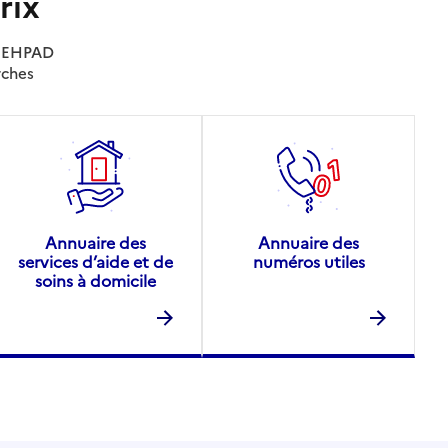
rix
es EHPAD
rches
Annuaire des
Annuaire des
services d’aide et de
numéros utiles
soins à domicile