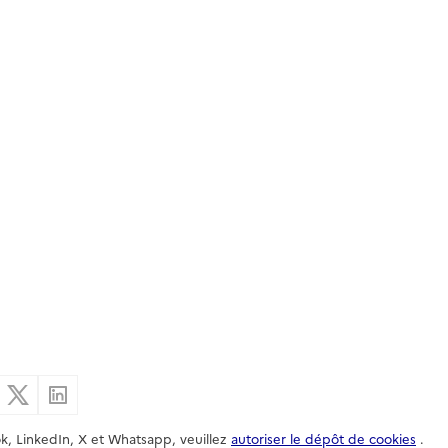
er par email
Partager sur Facebook
Partager sur X
Partager sur Linkedin
k, LinkedIn, X et Whatsapp, veuillez
autoriser le dépôt de cookies
.