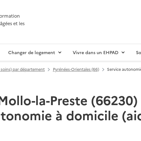
nformation
âgées et les
Changer de logement
Vivre dans un EHPAD
So
t soins) par département
Pyrénées-Orientales (66)
Service autonomie 
Mollo-la-Preste (66230) :
utonomie à domicile (aid