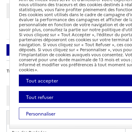
nous utilisons des traceurs et des cookies destinés à réal
statistiques, vous faire profiter pleinement des fonction
Modifier ma recherche
Des cookies sont utilisés dans le cadre de campagne d
évaluer la performance des campagnes et afficher de la
personnalisée en fonction de votre navigation et de vot
Ajouter cette recherche aux favoris
savoir plus, consultez la partie sur notre politique d'uti
Si vous cliquez sur « Tout Accepter », l’éditeur du porta
partenaires déposeront ces cookies sur votre terminal l
navigation. Si vous cliquez sur « Tout Refuser », ces co
déposés. Si vous cliquez sur « Personnaliser », vous pou
Filtrer
l’implantation de cookies auxquels vous consentez. Vot
conservé pour une durée maximale de 13 mois et vous
informé et modifier vos préférences à tout moment sur
cookies ».
Trier par :
Tout accepter
Afficher les résultats par:
Tout refuser
Mode liste
Mode carte
Personnaliser
Service de soins infirmiers à domicile
SSIAD - PAP 15
Adresse