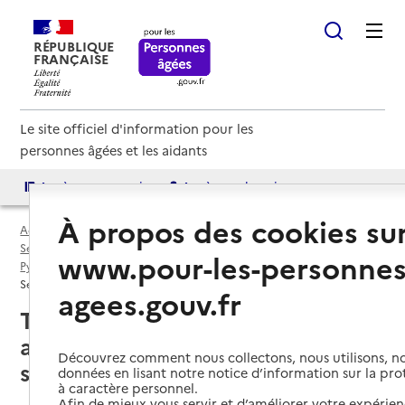
RÉPUBLIQUE
FRANÇAISE
Le site officiel d'information pour les
personnes âgées et les aidants
Accès aux annuaires
Accès par besoin
À propos des cookies su
Accueil
Espace annuaire
Services autonomie à domicile (aide et soins) par département
www.pour-les-personnes
Pyrénées-Atlantiques (64)
Service autonomie à domicile (aide et soins)
agees.gouv.fr
Thèze (64450) : liste des services
autonomie à domicile (aide et
Découvrez comment nous collectons, nous utilisons, no
soins)
données en lisant notre notice d’information sur la pr
à caractère personnel.
Afin de mieux vous servir et d’améliorer votre expérienc