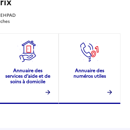
rix
es EHPAD
rches
Annuaire des
Annuaire des
services d’aide et de
numéros utiles
soins à domicile