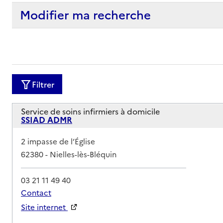
Modifier ma recherche
Filtrer
Service de soins infirmiers à domicile
SSIAD ADMR
Adresse
2 impasse de l’Église
62380
-
Nielles-lès-Bléquin
03 21 11 49 40
Contact
Site internet
Rapport HAS