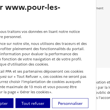
r www.pour-les-
Vivre en accueil familial
Prévention, accompagnement
et soins
Autres solutions de logement
Comprendre les prix en
EHPAD
us traitons vos données en lisant notre notice
Droits en EHPAD
re personnel.
ce sur notre site, nous utilisons des traceurs et des
Fin de vie en EHPAD
 profiter pleinement des fonctionnalités du portail.
d’information pour évaluer la performance des
 fonction de votre navigation et de votre profil.
ique d'utilisation des cookies.
tail PPA et ses partenaires déposeront ces cookies
iquez sur « Tout Refuser », ces cookies ne seront pas
ourrez choisir l’implantation de cookies auxquels
Portail national d'information 
urée maximale de 13 mois et vous pouvez être
et de leurs proches, créé par la l
 la page « Gérer les cookies ».
et animé par le Service public 
partenaires engagés dans l'acc
leurs aidants.
pter
Tout refuser
Personnaliser