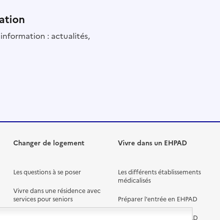
ation
information : actualités,
Changer de logement
Vivre dans un EHPAD
Les questions à se poser
Les différents établissements
médicalisés
Vivre dans une résidence avec
services pour seniors
Préparer l'entrée en EHPAD
Vivre chez un proche
Aides financières en EHPAD