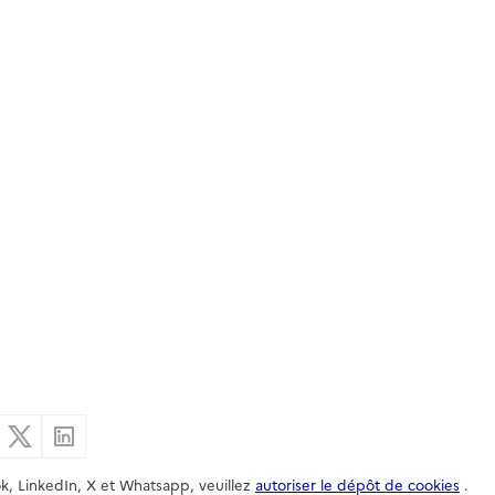
er par email
Partager sur Facebook
Partager sur X
Partager sur Linkedin
k, LinkedIn, X et Whatsapp, veuillez
autoriser le dépôt de cookies
.