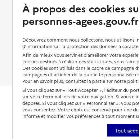
Préserver son autonomie et sa
À propos des cookies su
Solutions d'accueil temporaire
santé
personnes-agees.gouv.fr
Partager son logement
Organiser à l'avance sa propre
protection
Vivre à domicile avec une
maladie ou un handicap
Les mesures de protection
Découvrez comment nous collectons, nous utilisons, no
Être hospitalisé
d’information sur la protection des données à caractè
Les obligations de la famille
Afin de mieux vous servir et d’améliorer votre expérien
Fin de vie à domicile
À qui s’adresser ?
cookies destinés à réaliser des statistiques, vous faire
Des cookies sont utilisés dans le cadre de campagne 
Les politiques du grand âge
campagnes et afficher de la publicité personnalisée en
Pour en savoir plus, consultez la partie sur notre polit
Si vous cliquez sur « Tout Accepter », l’éditeur du por
sur votre terminal lors de votre navigation. Si vous cl
déposés. Si vous cliquez sur « Personnaliser », vous p
vous consentez. Votre choix est conservé pour une d
informé et modifier vos préférences à tout moment sur
Tout acce