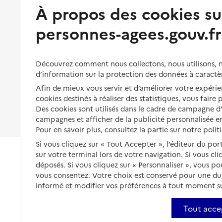
Préserver son autonomie et sa
À propos des cookies su
Solutions d'accueil temporaire
santé
personnes-agees.gouv.fr
Partager son logement
Organiser à l'avance sa propre
protection
Vivre à domicile avec une
maladie ou un handicap
Les mesures de protection
Découvrez comment nous collectons, nous utilisons, no
Être hospitalisé
d’information sur la protection des données à caractè
Les obligations de la famille
Afin de mieux vous servir et d’améliorer votre expérien
Fin de vie à domicile
À qui s’adresser ?
cookies destinés à réaliser des statistiques, vous faire
Des cookies sont utilisés dans le cadre de campagne 
Les politiques du grand âge
campagnes et afficher de la publicité personnalisée en
Pour en savoir plus, consultez la partie sur notre polit
Si vous cliquez sur « Tout Accepter », l’éditeur du por
sur votre terminal lors de votre navigation. Si vous cl
déposés. Si vous cliquez sur « Personnaliser », vous p
vous consentez. Votre choix est conservé pour une d
informé et modifier vos préférences à tout moment sur
Tout acce