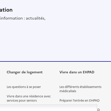
ation
information : actualités,
Changer de logement
Vivre dans un EHPAD
Les questions à se poser
Les différents établissements
médicalisés
Vivre dans une résidence avec
services pour seniors
Préparer l'entrée en EHPAD
Vivre chez un proche
Aides financières en EHPAD