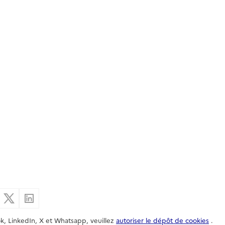
er par email
Partager sur Facebook
Partager sur X
Partager sur Linkedin
k, LinkedIn, X et Whatsapp, veuillez
autoriser le dépôt de cookies
.