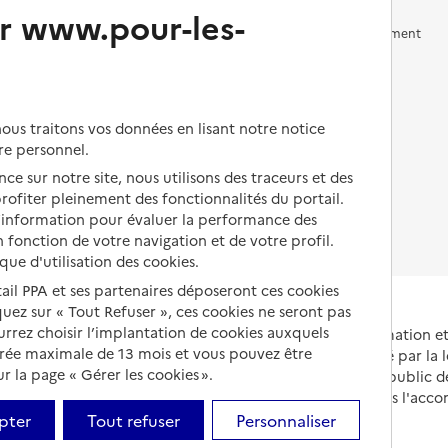
r www.pour-les-
Vivre en accueil familial
Prévention, accompagnement
et soins
Autres solutions de logement
Comprendre les prix en
EHPAD
us traitons vos données en lisant notre notice
Droits en EHPAD
re personnel.
ce sur notre site, nous utilisons des traceurs et des
Fin de vie en EHPAD
 profiter pleinement des fonctionnalités du portail.
d’information pour évaluer la performance des
 fonction de votre navigation et de votre profil.
ique d'utilisation des cookies.
tail PPA et ses partenaires déposeront ces cookies
iquez sur « Tout Refuser », ces cookies ne seront pas
ourrez choisir l’implantation de cookies auxquels
Portail national d'information 
urée maximale de 13 mois et vous pouvez être
et de leurs proches, créé par la l
 la page « Gérer les cookies ».
et animé par le Service public 
partenaires engagés dans l'acc
leurs aidants.
pter
Tout refuser
Personnaliser