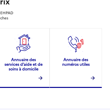
rix
es EHPAD
rches
Annuaire des
Annuaire des
services d’aide et de
numéros utiles
soins à domicile