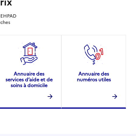
rix
es EHPAD
rches
Annuaire des
Annuaire des
services d’aide et de
numéros utiles
soins à domicile