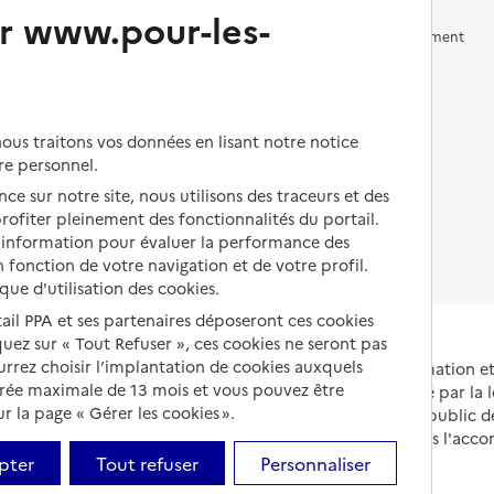
r www.pour-les-
Vivre en accueil familial
Prévention, accompagnement
et soins
Autres solutions de logement
Comprendre les prix en
EHPAD
us traitons vos données en lisant notre notice
Droits en EHPAD
re personnel.
ce sur notre site, nous utilisons des traceurs et des
Fin de vie en EHPAD
 profiter pleinement des fonctionnalités du portail.
d’information pour évaluer la performance des
 fonction de votre navigation et de votre profil.
ique d'utilisation des cookies.
tail PPA et ses partenaires déposeront ces cookies
iquez sur « Tout Refuser », ces cookies ne seront pas
ourrez choisir l’implantation de cookies auxquels
Portail national d'information 
urée maximale de 13 mois et vous pouvez être
et de leurs proches, créé par la l
 la page « Gérer les cookies ».
et animé par le Service public 
partenaires engagés dans l'acc
leurs aidants.
pter
Tout refuser
Personnaliser