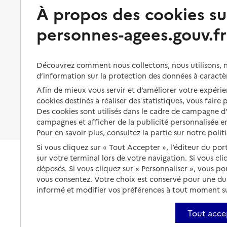
Préserver son autonomie et sa
À propos des cookies su
Solutions d'accueil temporaire
santé
personnes-agees.gouv.fr
Partager son logement
Organiser à l'avance sa propre
protection
Vivre à domicile avec une
maladie ou un handicap
Les mesures de protection
Découvrez comment nous collectons, nous utilisons, no
Être hospitalisé
d’information sur la protection des données à caractè
Les obligations de la famille
Afin de mieux vous servir et d’améliorer votre expérien
Fin de vie à domicile
À qui s’adresser ?
cookies destinés à réaliser des statistiques, vous faire
Des cookies sont utilisés dans le cadre de campagne 
Les politiques du grand âge
campagnes et afficher de la publicité personnalisée en
Pour en savoir plus, consultez la partie sur notre polit
Si vous cliquez sur « Tout Accepter », l’éditeur du por
sur votre terminal lors de votre navigation. Si vous cl
déposés. Si vous cliquez sur « Personnaliser », vous p
vous consentez. Votre choix est conservé pour une d
informé et modifier vos préférences à tout moment sur
Tout acce