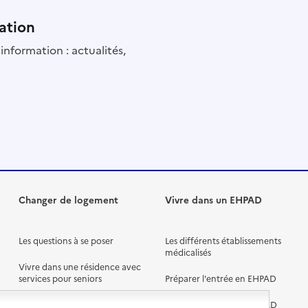
ation
information : actualités,
Changer de logement
Vivre dans un EHPAD
Les questions à se poser
Les différents établissements
médicalisés
Vivre dans une résidence avec
services pour seniors
Préparer l'entrée en EHPAD
Vivre chez un proche
Aides financières en EHPAD