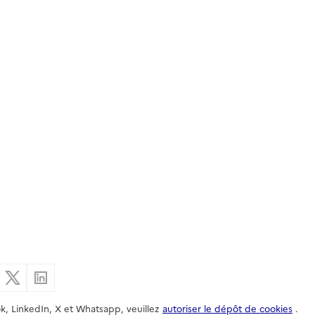
er par email
Partager sur Facebook
Partager sur X
Partager sur Linkedin
k, LinkedIn, X et Whatsapp, veuillez
autoriser le dépôt de cookies
.