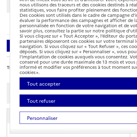
Modifier ma recherche
nous utilisons des traceurs et des cookies destinés à réal
statistiques, vous faire profiter pleinement des fonction
Des cookies sont utilisés dans le cadre de campagne d
évaluer la performance des campagnes et afficher de la
Ajouter cette recherche aux favoris
personnalisée en fonction de votre navigation et de vot
savoir plus, consultez la partie sur notre politique d'uti
Si vous cliquez sur « Tout Accepter », l’éditeur du porta
partenaires déposeront ces cookies sur votre terminal l
Filtrer
navigation. Si vous cliquez sur « Tout Refuser », ces co
déposés. Si vous cliquez sur « Personnaliser », vous pou
l’implantation de cookies auxquels vous consentez. Vot
conservé pour une durée maximale de 13 mois et vous
informé et modifier vos préférences à tout moment sur
Trier par :
cookies ».
Tout accepter
Afficher les résultats par:
Mode liste
Mode carte
Tout refuser
Service de soins infirmiers à domicile
Personnaliser
SSIAD - Mutualité française de Lot et Garonne
Adresse
13 rue du Quinaut