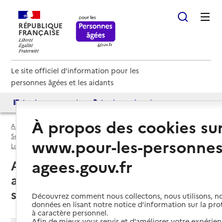
RÉPUBLIQUE
FRANÇAISE
Le site officiel d'information pour les
personnes âgées et les aidants
Accès aux annuaires
Accès par besoin
À propos des cookies su
Accueil
Espace annuaire
Services autonomie à domicile (aide et soins) par département
www.pour-les-personnes
Lot-et-Garonne (47)
Service autonomie à domicile (aide et soins)
agees.gouv.fr
Agen (47000) : liste des services
autonomie à domicile (aide et
soins)
Découvrez comment nous collectons, nous utilisons, no
données en lisant notre notice d’information sur la pr
à caractère personnel.
Afin de mieux vous servir et d’améliorer votre expérienc