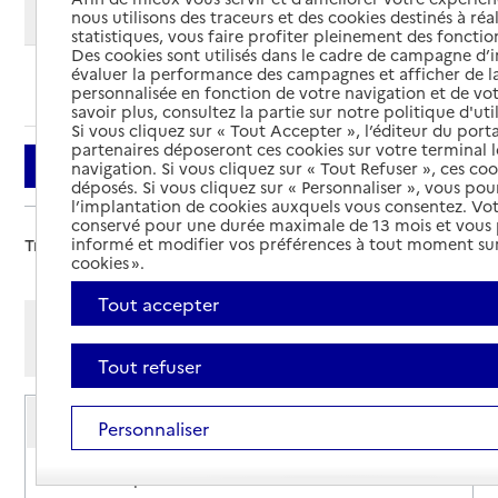
Modifier ma recherche
nous utilisons des traceurs et des cookies destinés à réal
statistiques, vous faire profiter pleinement des fonction
Des cookies sont utilisés dans le cadre de campagne d
évaluer la performance des campagnes et afficher de la
Ajouter cette recherche aux favoris
personnalisée en fonction de votre navigation et de vot
savoir plus, consultez la partie sur notre politique d'uti
Si vous cliquez sur « Tout Accepter », l’éditeur du porta
partenaires déposeront ces cookies sur votre terminal l
Filtrer
navigation. Si vous cliquez sur « Tout Refuser », ces co
déposés. Si vous cliquez sur « Personnaliser », vous pou
l’implantation de cookies auxquels vous consentez. Vot
conservé pour une durée maximale de 13 mois et vous
informé et modifier vos préférences à tout moment sur
Trier par :
cookies ».
Tout accepter
Afficher les résultats par:
Mode liste
Mode carte
Tout refuser
Service de soins infirmiers à domicile
Personnaliser
SSIAD - Centre hospitalier de Savenay
Adresse
Rue de l'Hôpital