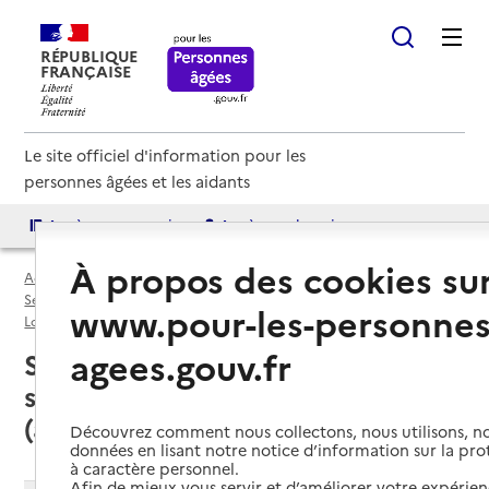
RÉPUBLIQUE
FRANÇAISE
Le site officiel d'information pour les
personnes âgées et les aidants
Accès aux annuaires
Accès par besoin
À propos des cookies su
Accueil
Espace annuaire
Services autonomie à domicile (aide et soins) par département
www.pour-les-personnes
Loire-Atlantique (44)
Service autonomie à domicile (aide et soins)
agees.gouv.fr
Savenay (44260) : liste des
services autonomie à domicile
(aide et soins)
Découvrez comment nous collectons, nous utilisons, no
données en lisant notre notice d’information sur la pr
à caractère personnel.
Afin de mieux vous servir et d’améliorer votre expérienc