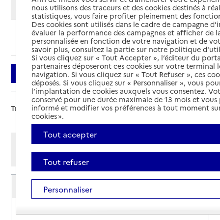
Modifier ma recherche
nous utilisons des traceurs et des cookies destinés à réal
statistiques, vous faire profiter pleinement des fonction
Des cookies sont utilisés dans le cadre de campagne d
évaluer la performance des campagnes et afficher de la
Ajouter cette recherche aux favoris
personnalisée en fonction de votre navigation et de vot
savoir plus, consultez la partie sur notre politique d'uti
Si vous cliquez sur « Tout Accepter », l’éditeur du porta
partenaires déposeront ces cookies sur votre terminal l
Filtrer
navigation. Si vous cliquez sur « Tout Refuser », ces co
déposés. Si vous cliquez sur « Personnaliser », vous pou
l’implantation de cookies auxquels vous consentez. Vot
conservé pour une durée maximale de 13 mois et vous
informé et modifier vos préférences à tout moment sur
Trier par :
cookies ».
Tout accepter
Afficher les résultats par:
Mode liste
Mode carte
Tout refuser
Service de soins infirmiers à domicile
Personnaliser
SSIAD - Association Agélie
Adresse
98 rue des Marronniers