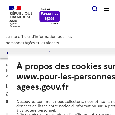
RÉPUBLIQUE
FRANÇAISE
Le site officiel d'information pour les
personnes âgées et les aidants
Accès aux annuaires
Accès par besoin
À propos des cookies su
Accueil
Espace annuaire
Services autonomie à domicile (aide et soins) par département
www.pour-les-personnes
Loire-Atlantique (44)
Service autonomie à domicile (aide et soins)
agees.gouv.fr
Ligné (44850) : liste des services
autonomie à domicile (aide et
soins)
Découvrez comment nous collectons, nous utilisons, no
données en lisant notre notice d’information sur la pr
à caractère personnel.
Afin de mieux vous servir et d’améliorer votre expérienc