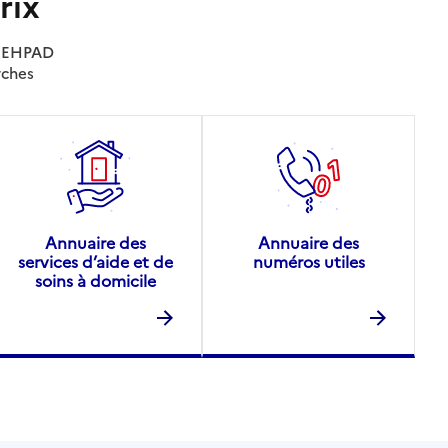
rix
es EHPAD
rches
Annuaire des
Annuaire des
services d’aide et de
numéros utiles
soins à domicile