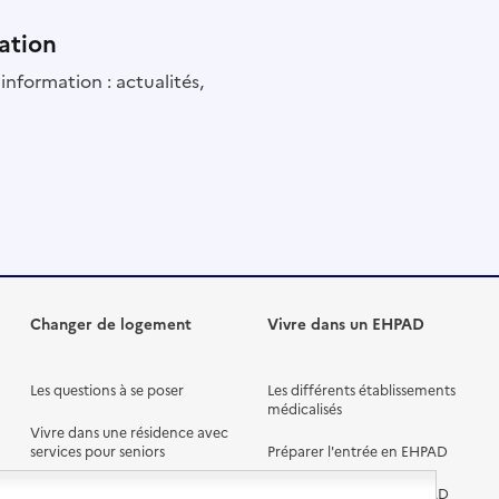
ation
information : actualités,
Changer de logement
Vivre dans un EHPAD
Les questions à se poser
Les différents établissements
médicalisés
Vivre dans une résidence avec
services pour seniors
Préparer l'entrée en EHPAD
Vivre chez un proche
Aides financières en EHPAD