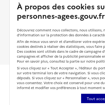
Préserver son autonomie et sa
À propos des cookies su
Solutions d'accueil temporaire
santé
personnes-agees.gouv.fr
Partager son logement
Organiser à l'avance sa propre
protection
Vivre à domicile avec une
maladie ou un handicap
Les mesures de protection
Découvrez comment nous collectons, nous utilisons, no
Être hospitalisé
d’information sur la protection des données à caractè
Les obligations de la famille
Afin de mieux vous servir et d’améliorer votre expérien
Fin de vie à domicile
À qui s’adresser ?
cookies destinés à réaliser des statistiques, vous faire
Des cookies sont utilisés dans le cadre de campagne 
Les politiques du grand âge
campagnes et afficher de la publicité personnalisée en
Pour en savoir plus, consultez la partie sur notre polit
Si vous cliquez sur « Tout Accepter », l’éditeur du por
sur votre terminal lors de votre navigation. Si vous cl
déposés. Si vous cliquez sur « Personnaliser », vous p
vous consentez. Votre choix est conservé pour une d
informé et modifier vos préférences à tout moment sur
Tout acce