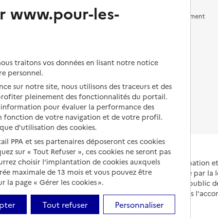
r www.pour-les-
Vivre en accueil familial
Prévention, accompagnement
et soins
Autres solutions de logement
Comprendre les prix en
EHPAD
us traitons vos données en lisant notre notice
Droits en EHPAD
re personnel.
ce sur notre site, nous utilisons des traceurs et des
Fin de vie en EHPAD
 profiter pleinement des fonctionnalités du portail.
d’information pour évaluer la performance des
 fonction de votre navigation et de votre profil.
ique d'utilisation des cookies.
tail PPA et ses partenaires déposeront ces cookies
iquez sur « Tout Refuser », ces cookies ne seront pas
ourrez choisir l’implantation de cookies auxquels
Portail national d'information 
urée maximale de 13 mois et vous pouvez être
et de leurs proches, créé par la l
 la page « Gérer les cookies ».
et animé par le Service public 
partenaires engagés dans l'acc
leurs aidants.
pter
Tout refuser
Personnaliser