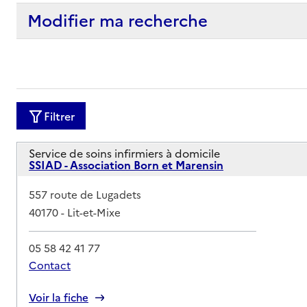
Modifier ma recherche
Filtrer
Service de soins infirmiers à domicile
SSIAD - Association Born et Marensin
Adresse
557 route de Lugadets
40170
-
Lit-et-Mixe
05 58 42 41 77
Contact
Rapport HAS
Voir la fiche