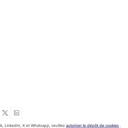
er par email
Partager sur Facebook
Partager sur X
Partager sur Linkedin
k, LinkedIn, X et Whatsapp, veuillez
autoriser le dépôt de cookies
.