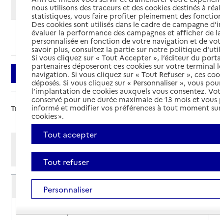
Modifier ma recherche
nous utilisons des traceurs et des cookies destinés à réal
statistiques, vous faire profiter pleinement des fonction
Des cookies sont utilisés dans le cadre de campagne d
évaluer la performance des campagnes et afficher de la
Ajouter cette recherche aux favoris
personnalisée en fonction de votre navigation et de vot
savoir plus, consultez la partie sur notre politique d'uti
Si vous cliquez sur « Tout Accepter », l’éditeur du porta
partenaires déposeront ces cookies sur votre terminal l
Filtrer
navigation. Si vous cliquez sur « Tout Refuser », ces co
déposés. Si vous cliquez sur « Personnaliser », vous pou
l’implantation de cookies auxquels vous consentez. Vot
conservé pour une durée maximale de 13 mois et vous
informé et modifier vos préférences à tout moment sur
Trier par :
cookies ».
Tout accepter
Afficher les résultats par:
Mode liste
Mode carte
Tout refuser
Service de soins infirmiers à domicile
Personnaliser
SSIAD ADMR de Corps-Valbonnais
Adresse
740 rue Principale