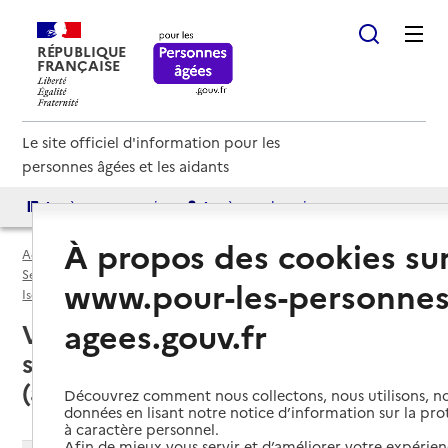
RÉPUBLIQUE
FRANÇAISE
Le site officiel d'information pour les
personnes âgées et les aidants
Accès aux annuaires
Accès par besoin
À propos des cookies su
Accueil
Espace annuaire
Services autonomie à domicile (aide et soins) par département
www.pour-les-personnes
Isère (38)
Service autonomie à domicile (aide et soins)
agees.gouv.fr
Valbonnais (38740) : liste des
services autonomie à domicile
(aide et soins)
Découvrez comment nous collectons, nous utilisons, no
données en lisant notre notice d’information sur la pr
à caractère personnel.
Afin de mieux vous servir et d’améliorer votre expérienc