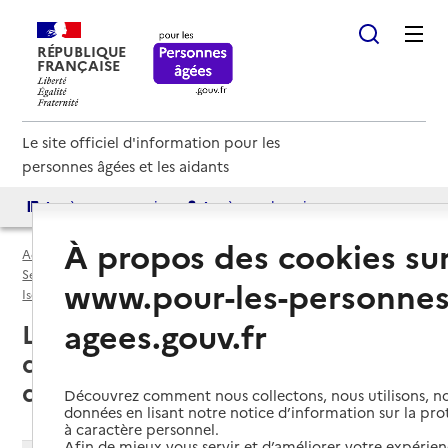
RÉPUBLIQUE
FRANÇAISE
Le site officiel d'information pour les
personnes âgées et les aidants
Accès aux annuaires
Accès par besoin
À propos des cookies su
Accueil
Espace annuaire
Services autonomie à domicile (aide et soins) par département
www.pour-les-personnes
Isère (38)
Service autonomie à domicile (aide et soins)
agees.gouv.fr
Le Freney-d'Oisans (38142) : liste
des services autonomie à
domicile (aide et soins)
Découvrez comment nous collectons, nous utilisons, no
données en lisant notre notice d’information sur la pr
à caractère personnel.
Afin de mieux vous servir et d’améliorer votre expérienc