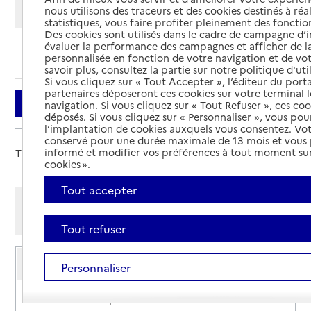
Modifier ma recherche
nous utilisons des traceurs et des cookies destinés à réal
statistiques, vous faire profiter pleinement des fonction
Des cookies sont utilisés dans le cadre de campagne d
évaluer la performance des campagnes et afficher de la
Ajouter cette recherche aux favoris
personnalisée en fonction de votre navigation et de vot
savoir plus, consultez la partie sur notre politique d'uti
Si vous cliquez sur « Tout Accepter », l’éditeur du porta
partenaires déposeront ces cookies sur votre terminal l
Filtrer
navigation. Si vous cliquez sur « Tout Refuser », ces co
déposés. Si vous cliquez sur « Personnaliser », vous pou
l’implantation de cookies auxquels vous consentez. Vot
conservé pour une durée maximale de 13 mois et vous
informé et modifier vos préférences à tout moment sur
Trier par :
cookies ».
Tout accepter
Afficher les résultats par:
Mode liste
Mode carte
Tout refuser
Service de soins infirmiers à domicile
Personnaliser
SSIAD ADMR
Adresse
105 rue de l'Europe